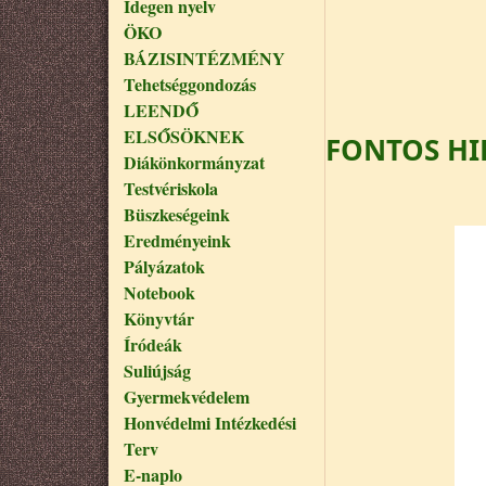
Idegen nyelv
ÖKO
BÁZISINTÉZMÉNY
Tehetséggondozás
LEENDŐ
ELSŐSÖKNEK
FONTOS H
Diákönkormányzat
Testvériskola
Büszkeségeink
Eredményeink
Pályázatok
Notebook
Könyvtár
Íródeák
Suliújság
Gyermekvédelem
Honvédelmi Intézkedési
Terv
E-naplo