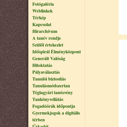
Fotógaléria
Weblinkek
Térkép
Kapcsolat
Hírarchívum
A tanév rendje
Szülői értekezlet
Időspirál Élményközpont
Generált Valóság
Hitoktatás
Pályaválasztás
Tanulói biztosítás
Tanulásmódszertan
Téglagyári tanösvény
Tankönyvellátás
Fogadóórák időpontja
Gyermekjogok a digitális
térben
Űrkadét