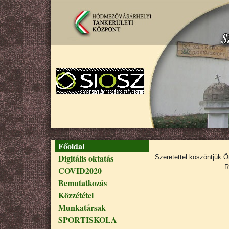
Ugrás a tartalomra
Fő navigáció
Főoldal
Digitális oktatás
Szeretettel köszöntjük 
R
COVID2020
Bemutatkozás
Közzététel
Munkatársak
SPORTISKOLA