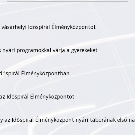
 vásárhelyi Időspirál Élményközpontot
 nyári programokkal várja a gyerekeket
 Időspirál Élményközpontban
 az Időspirál Élményközpontot
 az Időspirál Élményközpont nyári táborának első n