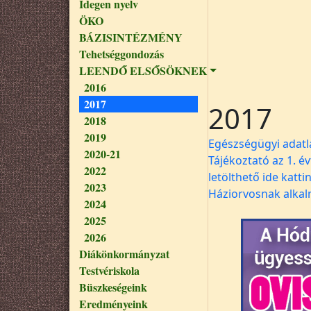
Idegen nyelv
ÖKO
BÁZISINTÉZMÉNY
Tehetséggondozás
LEENDŐ ELSŐSÖKNEK
2016
2017
2017
2018
2019
Egészségügyi adatla
2020-21
Tájékoztató az 1. é
2022
letölthető ide kattin
2023
Háziorvosnak alkalm
2024
2025
2026
Diákönkormányzat
Testvériskola
Büszkeségeink
Eredményeink