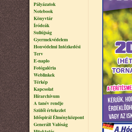
Pályázatok
Notebook
Könyvtár
Íródeák
Suliújság
Gyermekvédelem
Honvédelmi Intézkedési
Terv
E-naplo
Fotógaléria
Weblinkek
Térkép
Kapcsolat
Hírarchívum
A tanév rendje
Szülői értekezlet
Időspirál Élményközpont
Generált Valóság
Hitoktatás