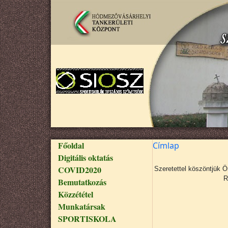
Ugrás a tartalomra
Fő navigáció
Főoldal
Címlap
Digitális oktatás
COVID2020
Szeretettel köszöntjük 
R
Bemutatkozás
Közzététel
Munkatársak
SPORTISKOLA