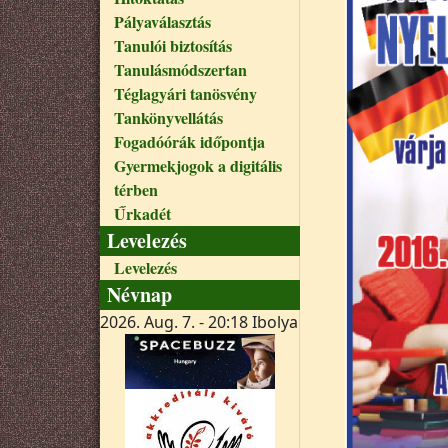
Pályaválasztás
Tanulói biztosítás
Tanulásmódszertan
Téglagyári tanösvény
Tankönyvellátás
Fogadóórák időpontja
Gyermekjogok a digitális
térben
Űrkadét
Levelezés
Levelezés
Névnap
2026. Aug. 7. - 20:18
Ibolya