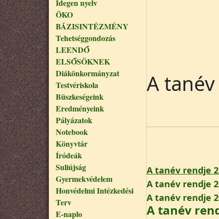
Idegen nyelv
ÖKO
BÁZISINTÉZMÉNY
Tehetséggondozás
LEENDŐ
ELSŐSÖKNEK
Diákönkormányzat
A tanév
Testvériskola
Büszkeségeink
Eredményeink
Pályázatok
Notebook
Könyvtár
Íródeák
Suliújság
A tanév rendje 
Gyermekvédelem
A tanév rendje 
Honvédelmi Intézkedési
A tanév rendje 
Terv
A tanév ren
E-naplo