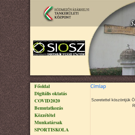
Ugrás a tartalomra
Fő navigáció
Főoldal
Címlap
Digitális oktatás
COVID2020
Szeretettel köszöntjük 
R
Bemutatkozás
Közzététel
Munkatársak
SPORTISKOLA