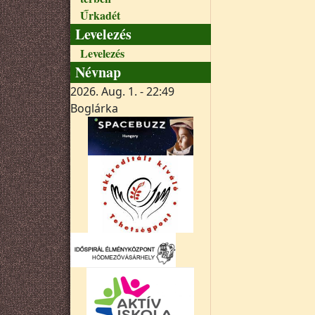
Űrkadét
Levelezés
Levelezés
Névnap
2026. Aug. 1. - 22:49
Boglárka