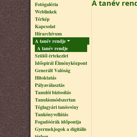
A tanév ren
Fotógaléria
Weblinkek
Térkép
Kapcsolat
Hírarchívum
A tanév rendje
A tanév rendje
Szülői értekezlet
Időspirál Élményközpont
Generált Valóság
Hitoktatás
Pályaválasztás
Tanulói biztosítás
Tanulásmódszertan
Téglagyári tanösvény
Tankönyvellátás
Fogadóórák időpontja
Gyermekjogok a digitális
térben