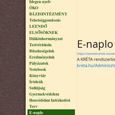
Idegen nyelv
ÖKO
BÁZISINTÉZMÉNY
Tehetséggondozás
LEENDŐ
ELSŐSÖKNEK
Diákönkormányzat
E-naplo
Testvériskola
Büszkeségeink
https://szentistvanisk.moza
Eredményeink
A KRÉTA rendszerbe
Pályázatok
kreta.hu/Adminiszt
Notebook
Könyvtár
Íródeák
Suliújság
Gyermekvédelem
Honvédelmi Intézkedési
Terv
E-naplo