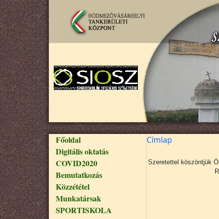
Ugrás a tartalomra
Fő navigáció
Főoldal
Címlap
Digitális oktatás
COVID2020
Szeretettel köszöntjük 
R
Bemutatkozás
Közzététel
Munkatársak
SPORTISKOLA