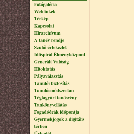
Fotógaléria
Weblinkek
Térkép
Kapcsolat
Hírarchívum
A tanév rendje
Szülői értekezlet
Időspirál Élményközpont
Generált Valóság
Hitoktatás
Pályaválasztás
Tanulói biztosítás
Tanulásmódszertan
Téglagyári tanösvény
Tankönyvellátás
Fogadóórák időpontja
Gyermekjogok a digitális
térben
Űrkadét