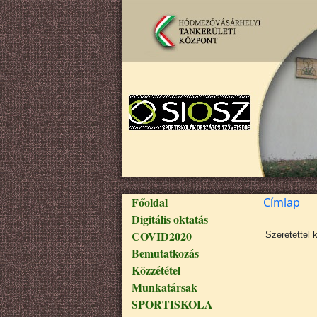
Ugrás a tartalomra
Fő navigáció
Főoldal
Címlap
Digitális oktatás
COVID2020
Szeretettel 
Bemutatkozás
Közzététel
Munkatársak
SPORTISKOLA