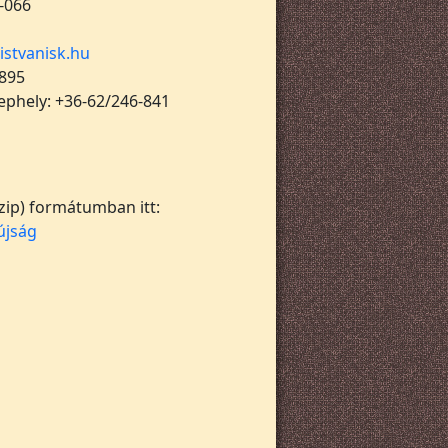
-066
istvanisk.hu
 895
lephely: +36-62/246-841
(zip) formátumban itt:
újság