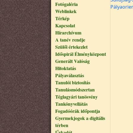
Fotógaléria
Pályaorie
Weblinkek
Térkép
Kapcsolat
Hírarchívum
A tanév rendje
Szülői értekezlet
Időspirál Élményközpont
Generált Valóság
Hitoktatás
Pályaválasztás
Tanulói biztosítás
Tanulásmódszertan
Téglagyári tanösvény
Tankönyvellátás
Fogadóórák időpontja
Gyermekjogok a digitális
térben
Űrkadét