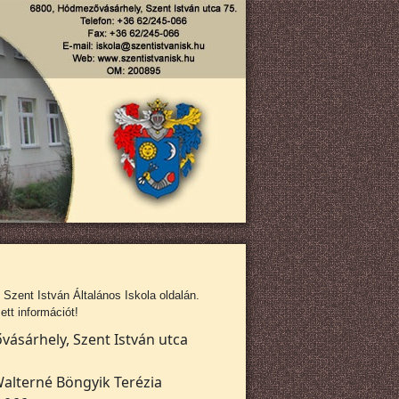
zent István Általános Iskola oldalán.
tt információt!
ásárhely, Szent István utca
alterné Böngyik Terézia