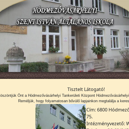
Tisztelt Látogató!
köszöntjük Önt a
Hódmezővásárhelyi Tankerületi Központ Hódmezővásárhelyi S
Reméljük, hogy folyamatosan bővülő lapjainkon megtalálja a kerese
Cím: 6800 Hódmezőv
75.
Intézményvezető: W