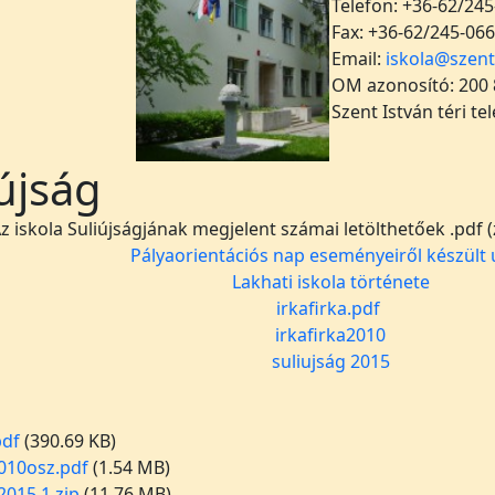
Telefon: +36-62/245
Fax: +36-62/245-066
Email:
iskola@szent
OM azonosító: 200
Szent István téri te
újság
z iskola Suliújságjának megjelent számai letölthetőek .pdf 
Pályaorientációs nap eseményeiről készült 
Lakhati iskola története
irkafirka.pdf
irkafirka2010
suliujság 2015
pdf
(390.69 KB)
2010osz.pdf
(1.54 MB)
2015.1.zip
(11.76 MB)