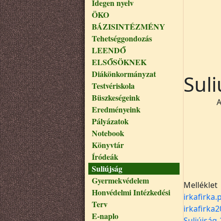
Idegen nyelv
ÖKO
BÁZISINTÉZMÉNY
Tehetséggondozás
LEENDŐ
ELSŐSÖKNEK
Diákönkormányzat
Suli
Testvériskola
Büszkeségeink
A
Eredményeink
Pályázatok
Notebook
Könyvtár
Íródeák
Suliújság
Gyermekvédelem
Melléklet
Honvédelmi Intézkedési
irkafirka.
Terv
irkafirka
E-naplo
Suliújság-