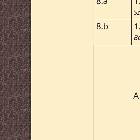
8.a
1
S
8.b
1
B
A