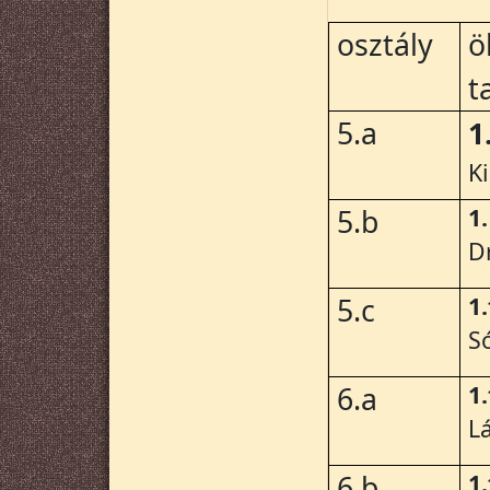
osztály
ö
t
5.a
1
K
1.
5.b
D
1
5.c
S
1
6.a
L
1
6.b