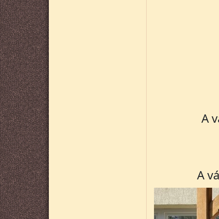
A v
K
A vá