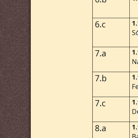
1
6.c
S
1
7.a
N
1
7.b
Fe
1
7.c
D
1
8.a
B