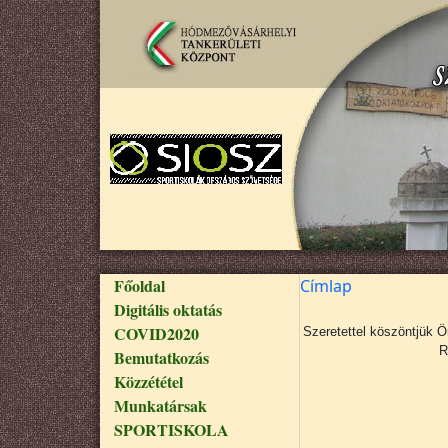
Ugrás a tartalomra
Fő navigáció
Főoldal
Címlap
Digitális oktatás
COVID2020
Szeretettel köszöntjük 
R
Bemutatkozás
Közzététel
Munkatársak
SPORTISKOLA