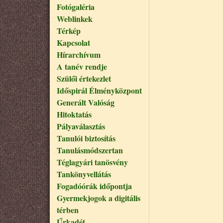
Fotógaléria
Weblinkek
Térkép
Kapcsolat
Hírarchívum
A tanév rendje
Szülői értekezlet
Időspirál Élményközpont
Generált Valóság
Hitoktatás
Pályaválasztás
Tanulói biztosítás
Tanulásmódszertan
Téglagyári tanösvény
Tankönyvellátás
Fogadóórák időpontja
Gyermekjogok a digitális
térben
Űrkadét