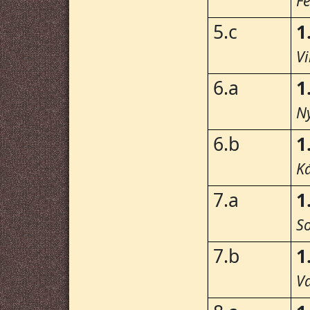
Fe
5.c
1
Vi
6.a
1
Ny
6.b
1
K
7.a
1
S
7.b
1
V