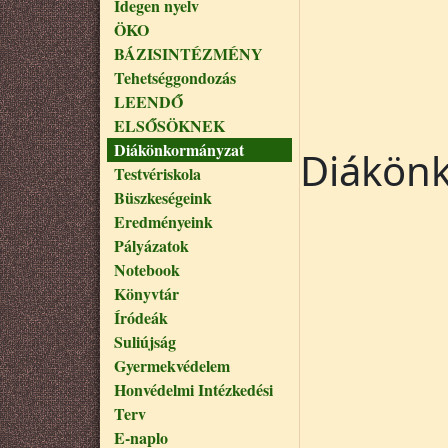
Idegen nyelv
ÖKO
BÁZISINTÉZMÉNY
Tehetséggondozás
LEENDŐ
ELSŐSÖKNEK
Diákönkormányzat
Diákön
Testvériskola
Büszkeségeink
Eredményeink
Pályázatok
Notebook
Könyvtár
Íródeák
Suliújság
Gyermekvédelem
Honvédelmi Intézkedési
Terv
E-naplo