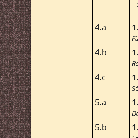
4.a
1
F
4.b
1
R
4.c
1
Só
5.a
1
D
5.b
1