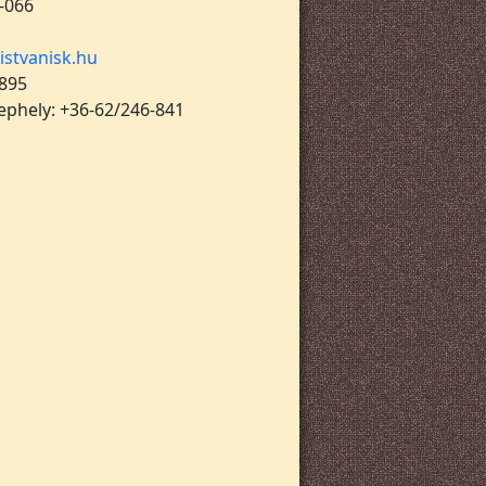
-066
istvanisk.hu
 895
lephely: +36-62/246-841