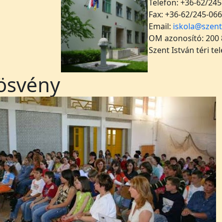
Telefon: +36-62/245
Fax: +36-62/245-066
Email:
iskola@szent
OM azonosító: 200
Szent István téri te
ösvény