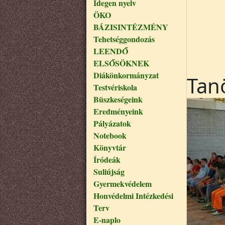
Idegen nyelv
ÖKO
BÁZISINTÉZMÉNY
Tehetséggondozás
LEENDŐ
ELSŐSÖKNEK
Diákönkormányzat
Tan
Testvériskola
Büszkeségeink
Eredményeink
Pályázatok
Notebook
Könyvtár
Íródeák
Suliújság
Gyermekvédelem
Honvédelmi Intézkedési
Terv
E-naplo