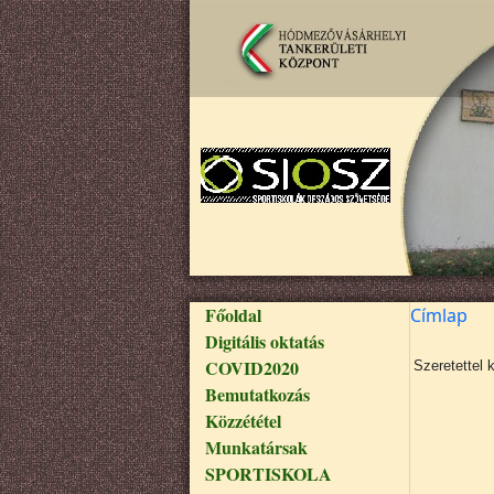
Ugrás a tartalomra
Fő navigáció
Főoldal
Címlap
Digitális oktatás
COVID2020
Szeretettel 
Bemutatkozás
Közzététel
Munkatársak
SPORTISKOLA