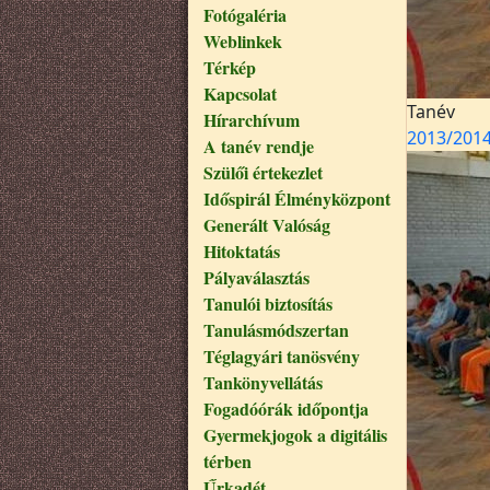
Fotógaléria
Weblinkek
Térkép
Kapcsolat
Tanév
Hírarchívum
2013/201
A tanév rendje
Szülői értekezlet
Időspirál Élményközpont
Generált Valóság
Hitoktatás
Pályaválasztás
Tanulói biztosítás
Tanulásmódszertan
Téglagyári tanösvény
Tankönyvellátás
Fogadóórák időpontja
Gyermekjogok a digitális
térben
Űrkadét