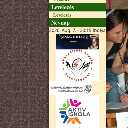
Levelezés
Levelezés
Névnap
2026. Aug. 7. - 20:15
Ibolya