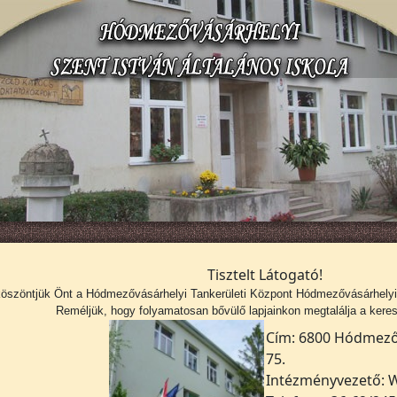
Tisztelt Látogató!
köszöntjük Önt a
Hódmezővásárhelyi Tankerületi Központ Hódmezővásárhelyi S
Reméljük, hogy folyamatosan bővülő lapjainkon megtalálja a kerese
Cím: 6800 Hódmezőv
75.
Intézményvezető: W