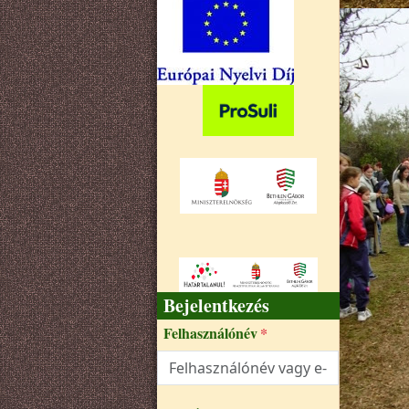
Bejelentkezés
Felhasználónév