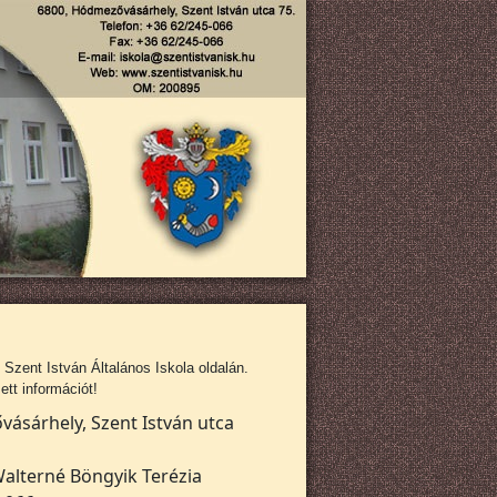
zent István Általános Iskola oldalán.
tt információt!
ásárhely, Szent István utca
alterné Böngyik Terézia