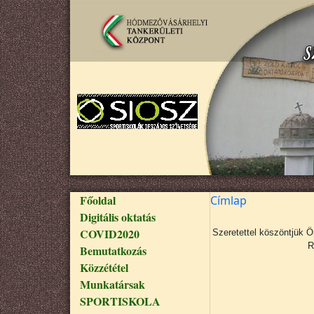
Ugrás a tartalomra
Fő navigáció
Főoldal
Címlap
Digitális oktatás
COVID2020
Szeretettel köszöntjük 
R
Bemutatkozás
Közzététel
Munkatársak
SPORTISKOLA