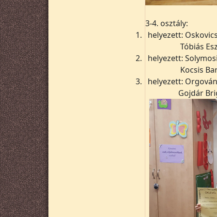
3-4. osztály:
1.
helyezett: Oskovics
Tóbiás Esz
2.
helyezett: Solymosi
Kocsis Bar
3.
helyezett: Orgovány
Gojdár Brig