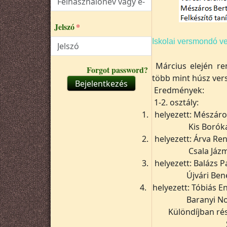
Jelszó
Iskolai versmondó v
Március elején r
Forgot password?
több mint húsz vers
Bejelentkezés
Eredmények:
1-2. osztály:
1.
helyezett:
Mészáro
Kis Borók
2.
helyezett:
Árva Re
Csala Jáz
3.
helyezett:
Balázs 
Újvári Ben
4.
helyezett:
Tóbiás E
Baranyi N
Különdíjban ré