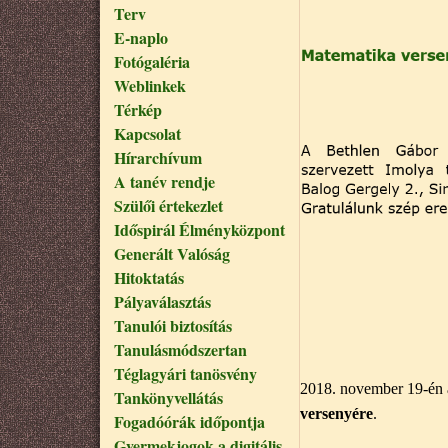
Terv
E-naplo
Fotógaléria
Weblinkek
Térkép
Kapcsolat
Hírarchívum
A tanév rendje
Szülői értekezlet
Időspirál Élményközpont
Generált Valóság
Hitoktatás
Pályaválasztás
Tanulói biztosítás
Tanulásmódszertan
Téglagyári tanösvény
2018. november 19-én a
Tankönyvellátás
versenyére
.
Fogadóórák időpontja
Gyermekjogok a digitális