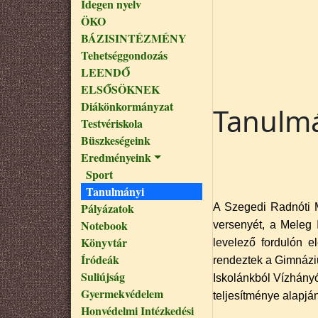
Idegen nyelv
ÖKO
BÁZISINTÉZMÉNY
Tehetséggondozás
LEENDŐ
ELSŐSÖKNEK
Diákönkormányzat
Tanulm
Testvériskola
Büszkeségeink
Eredményeink
Sport
Tanulmányi
Pályázatok
A
Szegedi Radnóti M
Notebook
versenyét, a Meleg 
Könyvtár
levelező fordulón e
Íródeák
rendeztek a Gimnáz
Suliújság
Iskolánkból Vízhányó 
Gyermekvédelem
teljesítménye alapján
Honvédelmi Intézkedési