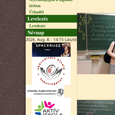
térben
Űrkadét
Levelezés
Levelezés
Névnap
2026. Aug. 8. - 14:15
László