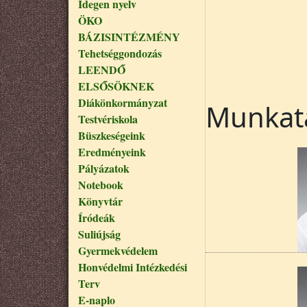
Idegen nyelv
ÖKO
BÁZISINTÉZMÉNY
Tehetséggondozás
LEENDŐ
ELSŐSÖKNEK
Diákönkormányzat
Munkat
Testvériskola
Büszkeségeink
Eredményeink
Pályázatok
Notebook
Könyvtár
Íródeák
Suliújság
Gyermekvédelem
Honvédelmi Intézkedési
Terv
E-naplo