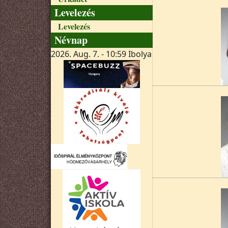
Levelezés
Levelezés
Névnap
2026. Aug. 7. - 10:59
Ibolya