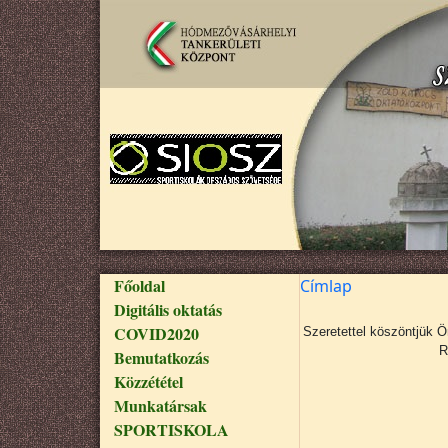
Ugrás a tartalomra
Fő navigáció
Főoldal
Címlap
Digitális oktatás
COVID2020
Szeretettel köszöntjük 
R
Bemutatkozás
Közzététel
Munkatársak
SPORTISKOLA