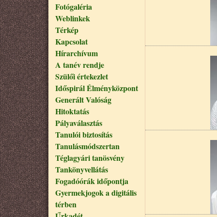
Fotógaléria
Weblinkek
Térkép
Kapcsolat
Hírarchívum
A tanév rendje
Szülői értekezlet
Időspirál Élményközpont
Generált Valóság
Hitoktatás
Pályaválasztás
Tanulói biztosítás
Tanulásmódszertan
Téglagyári tanösvény
Tankönyvellátás
Fogadóórák időpontja
Gyermekjogok a digitális
térben
Űrkadét