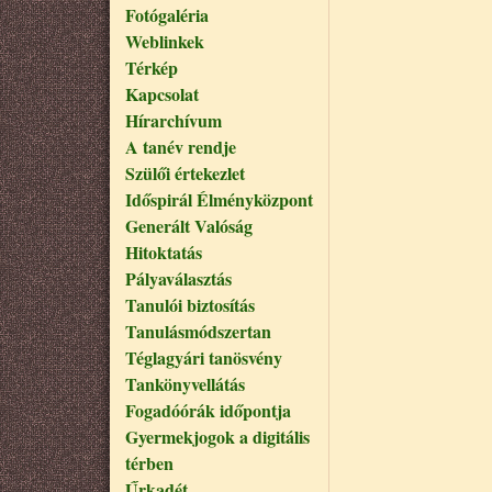
Fotógaléria
Weblinkek
Térkép
Kapcsolat
Hírarchívum
A tanév rendje
Szülői értekezlet
Időspirál Élményközpont
Generált Valóság
Hitoktatás
Pályaválasztás
Tanulói biztosítás
Tanulásmódszertan
Téglagyári tanösvény
Tankönyvellátás
Fogadóórák időpontja
Gyermekjogok a digitális
térben
Űrkadét