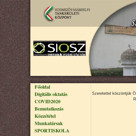
Ugrás a tartalomra
Fő navigáció
Főoldal
Digitális oktatás
Szeretettel köszöntjük 
R
COVID2020
Bemutatkozás
Közzététel
Munkatársak
SPORTISKOLA