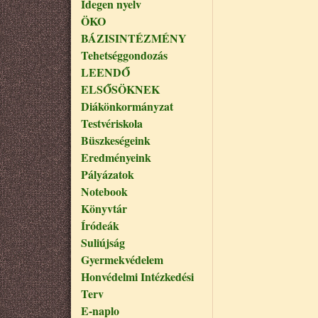
Idegen nyelv
ÖKO
BÁZISINTÉZMÉNY
Tehetséggondozás
LEENDŐ
ELSŐSÖKNEK
Diákönkormányzat
Testvériskola
Büszkeségeink
Eredményeink
Pályázatok
Notebook
Könyvtár
Íródeák
Suliújság
Gyermekvédelem
Honvédelmi Intézkedési
Terv
E-naplo