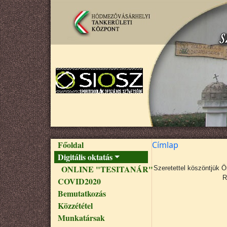
Ugrás a tartalomra
Fő navigáció
Főoldal
Címlap
Digitális oktatás
ONLINE "TESITANÁR"
Szeretettel köszöntjük 
R
COVID2020
Bemutatkozás
Közzététel
Munkatársak