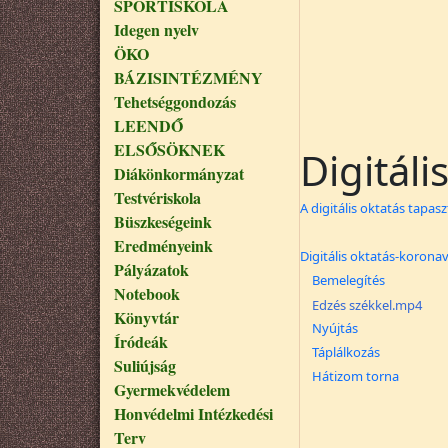
SPORTISKOLA
Idegen nyelv
ÖKO
BÁZISINTÉZMÉNY
Tehetséggondozás
LEENDŐ
ELSŐSÖKNEK
Digitáli
Diákönkormányzat
Testvériskola
A digitális oktatás tapas
Büszkeségeink
Eredményeink
Digitális oktatás-koronav
Pályázatok
Bemelegítés
Notebook
Edzés székkel.mp4
Könyvtár
Nyújtás
Íródeák
Táplálkozás
Suliújság
Hátizom torna
Gyermekvédelem
Honvédelmi Intézkedési
Terv