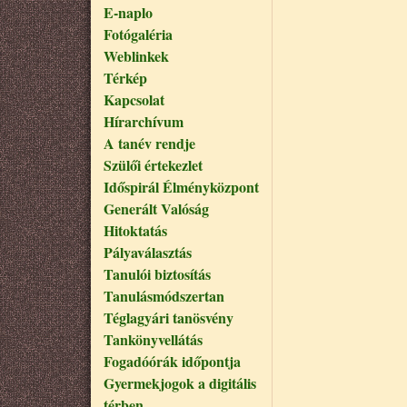
E-naplo
Fotógaléria
Weblinkek
Térkép
Kapcsolat
Hírarchívum
A tanév rendje
Szülői értekezlet
Időspirál Élményközpont
Generált Valóság
Hitoktatás
Pályaválasztás
Tanulói biztosítás
Tanulásmódszertan
Téglagyári tanösvény
Tankönyvellátás
Fogadóórák időpontja
Gyermekjogok a digitális
térben