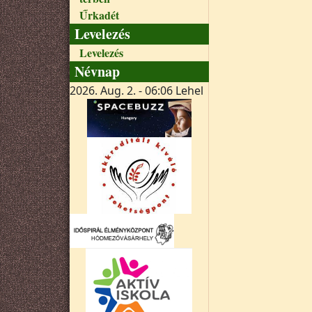
Űrkadét
Levelezés
Levelezés
Névnap
2026. Aug. 2. - 06:06
Lehel