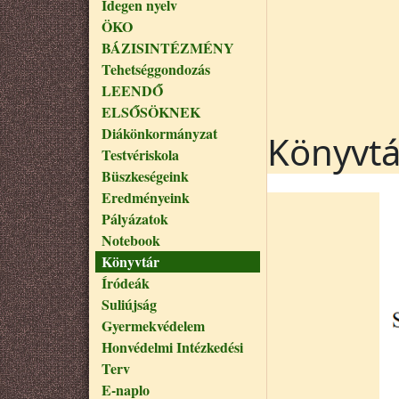
Idegen nyelv
ÖKO
BÁZISINTÉZMÉNY
Tehetséggondozás
LEENDŐ
ELSŐSÖKNEK
Diákönkormányzat
Könyvtá
Testvériskola
Büszkeségeink
Eredményeink
Pályázatok
Notebook
Könyvtár
Íródeák
Suliújság
Gyermekvédelem
Honvédelmi Intézkedési
Terv
E-naplo