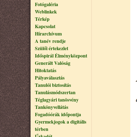
Fotógaléria
Weblinkek
Térkép
Kapcsolat
Hírarchívum
A tanév rendje
Szülői értekezlet
Időspirál Élményközpont
Generált Valóság
Hitoktatás
Pályaválasztás
Tanulói biztosítás
Tanulásmódszertan
Téglagyári tanösvény
Tankönyvellátás
Fogadóórák időpontja
Gyermekjogok a digitális
térben
Űrkadét