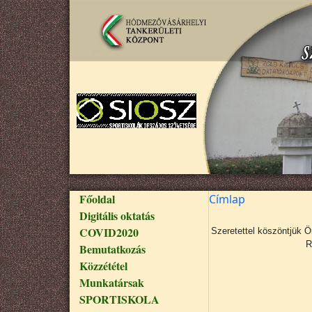
Ugrás a tartalomra
Fő navigáció
Főoldal
Címlap
Digitális oktatás
COVID2020
Szeretettel köszöntjük 
R
Bemutatkozás
Közzététel
Munkatársak
SPORTISKOLA