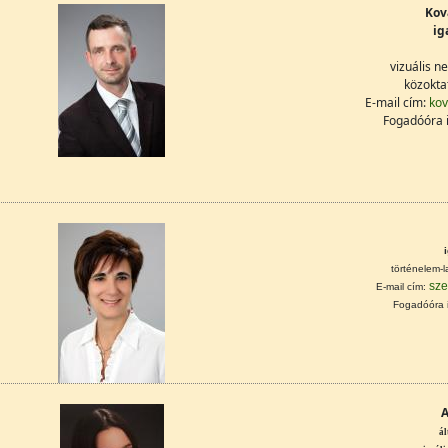
Kov
ig
vizuális n
közokta
E-mail cím:
kov
Fogadóóra i
történelem-l
sze
E-mail cím:
Fogadóóra 
A
ál