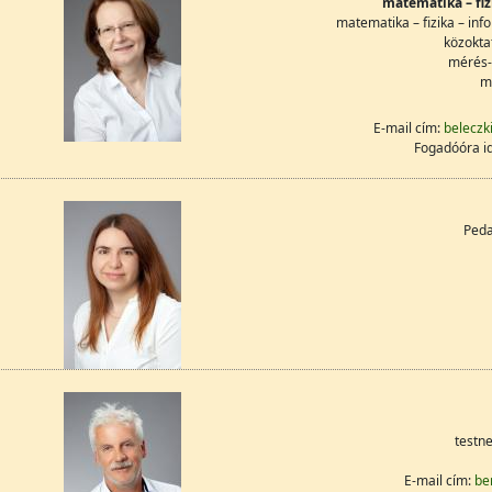
matematika – fiz
matematika – fizika – i
közokta
mérés-
me
E-mail cím:
beleczki
Fogadóóra i
Peda
testn
E-mail cím:
be