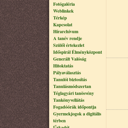
Fotógaléria
Weblinkek
Térkép
Kapcsolat
Hírarchívum
A tanév rendje
Szülői értekezlet
Időspirál Élményközpont
Generált Valóság
Hitoktatás
Pályaválasztás
Tanulói biztosítás
Tanulásmódszertan
Téglagyári tanösvény
Tankönyvellátás
Fogadóórák időpontja
Gyermekjogok a digitális
térben
Űrkadét