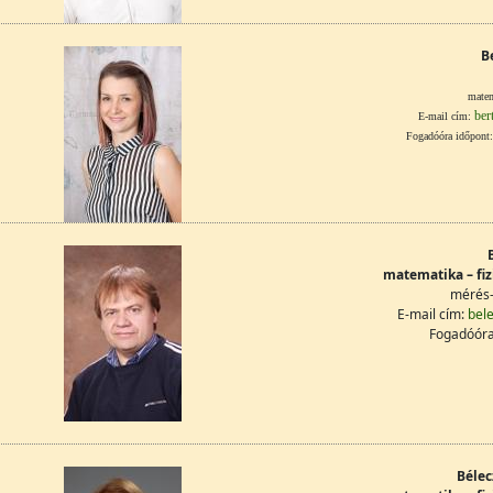
B
matem
ber
E-mail cím:
Fogadóóra időpont: 
matematika – fiz
mérés-
E-mail cím:
bel
Fogadóóra
Bélec