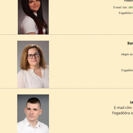
vizuáli
ann
E-mail cím:
Fogadóóra i
Bar
idegen ny
Fogadóóra
t
E-mail cím:
Fogadóóra i