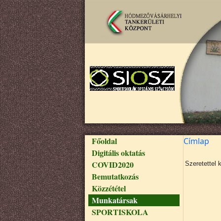
Ugrás a tartalomra
Fő navigáció
Főoldal
Címlap
Digitális oktatás
COVID2020
Szeretettel 
Bemutatkozás
Közzététel
Munkatársak
SPORTISKOLA