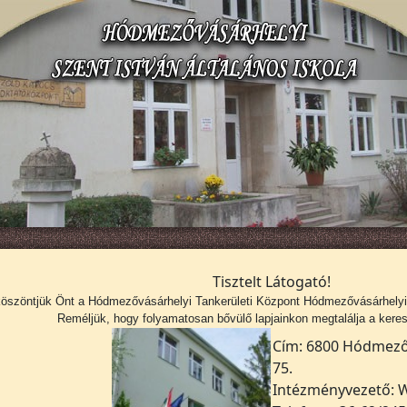
Tisztelt Látogató!
köszöntjük Önt a
Hódmezővásárhelyi Tankerületi Központ Hódmezővásárhelyi S
Reméljük, hogy folyamatosan bővülő lapjainkon megtalálja a kerese
Cím: 6800 Hódmezőv
75.
Intézményvezető: W