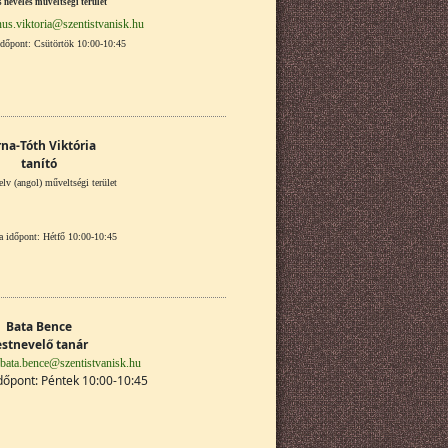
s nevelés műveltségi terület
us.viktoria@szentistvanisk.hu
dőpont: Csütörtök 10:00-10:45
na-Tóth Viktória
tanító
elv (angol) műveltségi terület
 időpont: Hétfő 10:00-10:45
Bata Bence
estnevelő tanár
bata.bence@szentistvanisk.hu
dőpont: Péntek 10:00-10:45