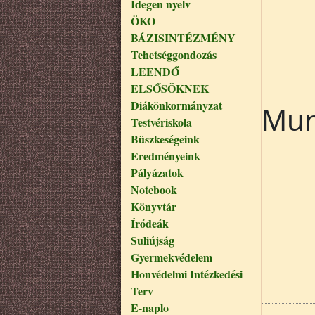
Idegen nyelv
ÖKO
BÁZISINTÉZMÉNY
Tehetséggondozás
LEENDŐ
ELSŐSÖKNEK
Diákönkormányzat
Mun
Testvériskola
Büszkeségeink
Eredményeink
Pályázatok
Notebook
Könyvtár
Íródeák
Suliújság
Gyermekvédelem
Honvédelmi Intézkedési
Terv
E-naplo