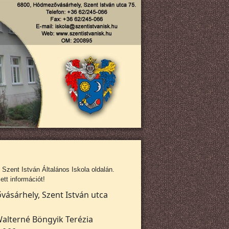
zent István Általános Iskola oldalán.
tt információt!
ásárhely, Szent István utca
alterné Böngyik Terézia