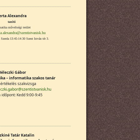
erta Alexandra
tanító
atika műveltségi terület
ta.alexandra@szentistvanisk.hu
Szerda 13:45-14:30 Szent István tér 3.
Béleczki Gábor
ika – informatika szakos tanár
értékelés szakvizsga
eczki.gabor@szentistvanisk.hu
 időpont: Kedd 9:00-9:45
zkiné Tatár Katalin