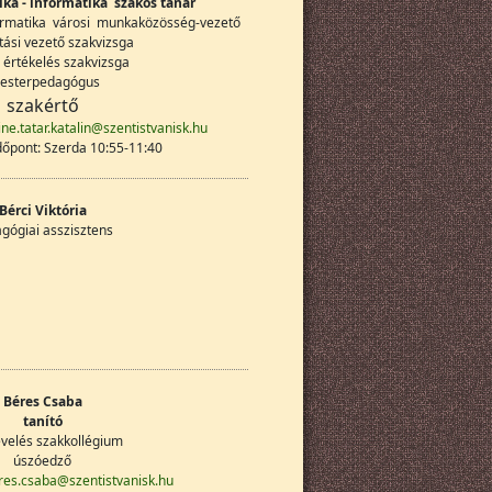
ika - informatika szakos tanár
nformatika városi munkaközösség-vezető
tási vezető szakvizsga
 értékelés szakvizsga
sterpedagógus
szakértő
ne.tatar.katalin@szentistvanisk.hu
dőpont: Szerda 10:55-11:40
Bérci Viktória
gógiai asszisztens
Béres Csaba
tanító
evelés szakkollégium
úszóedző
res.csaba@szentistvanisk.hu