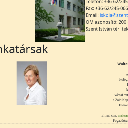
Telefon: +36-62/245
Fax: +36-62/245-066
Email:
iskola@szent
OM azonosító: 200
Szent István téri te
katársak
Walte
m
biológ
k
városi mu
a Zöld Kap
közokt
E-mail cím:
waltern
Fogadóóra 