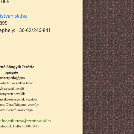
-066
istvanisk.hu
 895
lephely: +36-62/246-841
rné Böngyik Terézia
igazgató
esterpedagógus
ia-technika szakos tanár
környezeti nevelő
örnyezeti nevelők
nkaközösségének vezetője
ocs Oktatóközpont vezetője
atási vezető szakvizsga
e.bongyik.terezia@szentistvanisk.hu
időpont: Hétfő 10:00-10:45