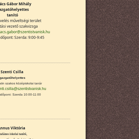
ács Gábor Mihály
azgatóhelyettes
tanító
evelés műveltségi terület
tási vezető szakvizsga
acs.gabor@szentistvanisk.hu
dőpont: Szerda: 9:00-9:45
Szenti Csilla
igazgatóhelyettes
atin szakos középiskolai tanár
nti.csilla@szentistvanisk.hu
időpont: Szerda 10:00-11:00
nnus Viktória
talános iskolai tanító,