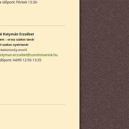
 időpont: Péntek 13:30-
é Kotymán Erzsébet
em – orosz szakos tanár
l szakos nyelvtanár
kaközösség-vezető
otyman.erzsebet@szentistvanisk.hu
dőpont: Hétfő 12:50-13:35