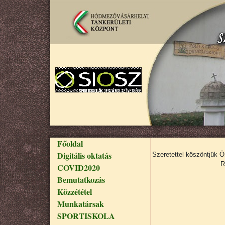
Ugrás a tartalomra
Fő navigáció
Főoldal
Digitális oktatás
Szeretettel köszöntjük 
R
COVID2020
Bemutatkozás
Közzététel
Munkatársak
SPORTISKOLA