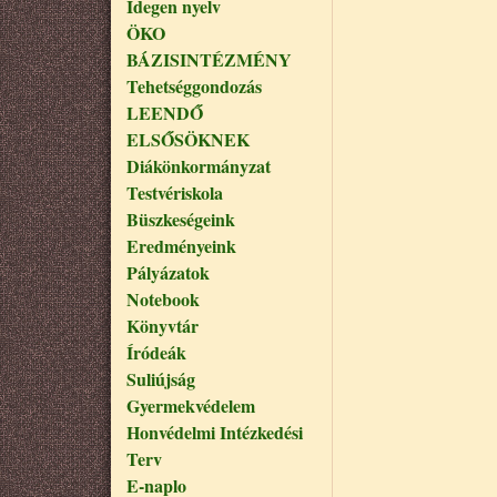
Idegen nyelv
ÖKO
BÁZISINTÉZMÉNY
Tehetséggondozás
LEENDŐ
ELSŐSÖKNEK
Diákönkormányzat
Testvériskola
Büszkeségeink
Eredményeink
Pályázatok
Notebook
Könyvtár
Íródeák
Suliújság
Gyermekvédelem
Honvédelmi Intézkedési
Terv
E-naplo