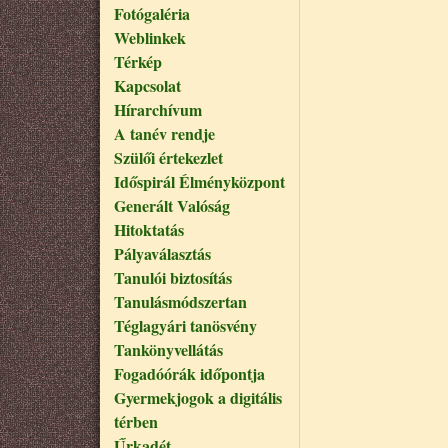
Fotógaléria
Weblinkek
Térkép
Kapcsolat
Hírarchívum
A tanév rendje
Szülői értekezlet
Időspirál Élményközpont
Generált Valóság
Hitoktatás
Pályaválasztás
Tanulói biztosítás
Tanulásmódszertan
Téglagyári tanösvény
Tankönyvellátás
Fogadóórák időpontja
Gyermekjogok a digitális
térben
Űrkadét