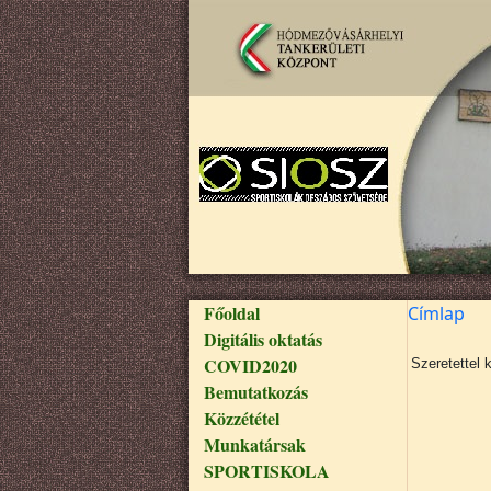
Ugrás a tartalomra
Fő navigáció
Főoldal
Címlap
Digitális oktatás
COVID2020
Szeretettel 
Bemutatkozás
Közzététel
Munkatársak
SPORTISKOLA