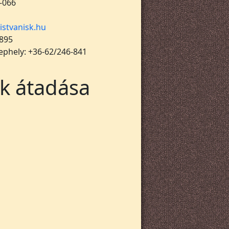
-066
istvanisk.hu
 895
lephely: +36-62/246-841
ek átadása