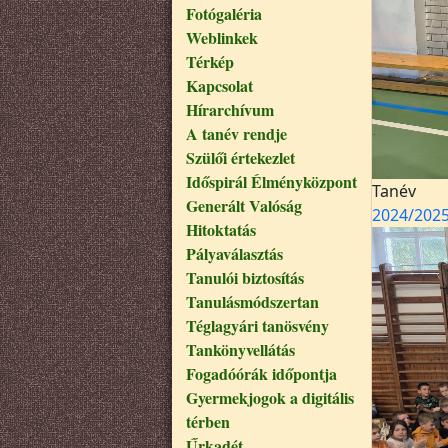
Fotógaléria
Weblinkek
Térkép
Kapcsolat
Hírarchívum
A tanév rendje
Szülői értekezlet
Időspirál Élményközpont
Tanév
Generált Valóság
2024/202
Hitoktatás
Pályaválasztás
Tanulói biztosítás
Tanulásmódszertan
Téglagyári tanösvény
Tankönyvellátás
Fogadóórák időpontja
Gyermekjogok a digitális
térben
Űrkadét