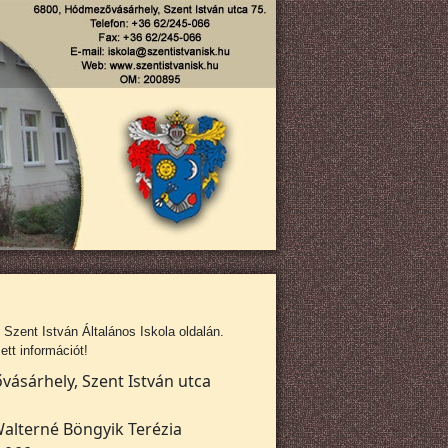
zent István Általános Iskola oldalán.
tt információt!
ásárhely, Szent István utca
alterné Böngyik Terézia