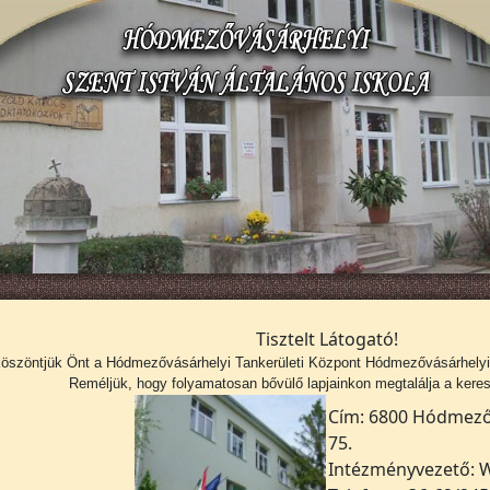
Tisztelt Látogató!
köszöntjük Önt a
Hódmezővásárhelyi Tankerületi Központ Hódmezővásárhelyi S
Reméljük, hogy folyamatosan bővülő lapjainkon megtalálja a kerese
Cím: 6800 Hódmezőv
75.
Intézményvezető: W