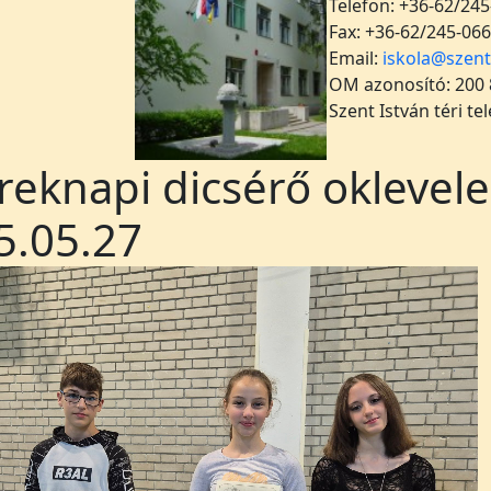
Telefon: +36-62/245
Fax: +36-62/245-066
Email:
iskola@szent
OM azonosító: 200
Szent István téri te
reknapi dicsérő oklevel
5.05.27