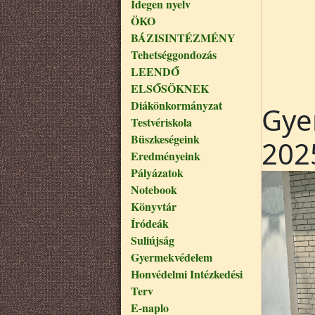
Idegen nyelv
ÖKO
BÁZISINTÉZMÉNY
Tehetséggondozás
LEENDŐ
ELSŐSÖKNEK
Diákönkormányzat
Gye
Testvériskola
Büszkeségeink
202
Eredményeink
Pályázatok
Notebook
Könyvtár
Íródeák
Suliújság
Gyermekvédelem
Honvédelmi Intézkedési
Terv
E-naplo