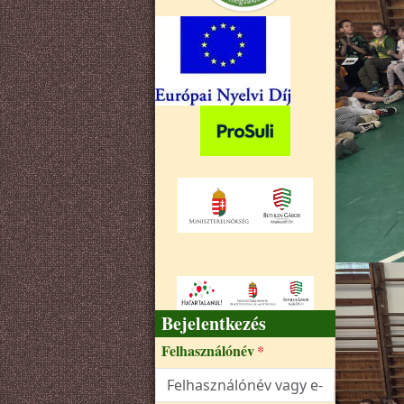
Bejelentkezés
Felhasználónév