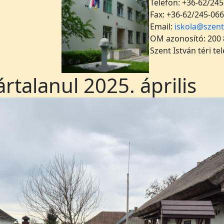
Telefon: +36-62/245
Fax: +36-62/245-066
Email:
iskola@szent
OM azonosító: 200
Szent István téri te
rtalanul 2025. április