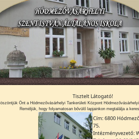
Tisztelt Látogató!
köszöntjük Önt a
Hódmezővásárhelyi Tankerületi Központ Hódmezővásárhelyi S
Reméljük, hogy folyamatosan bővülő lapjainkon megtalálja a kerese
Cím: 6800 Hódmezőv
75.
Intézményvezető: W