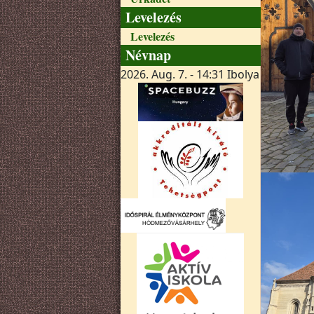
Levelezés
Levelezés
Névnap
2026. Aug. 7. - 14:31
Ibolya