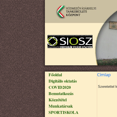
Ugrás a tartalomra
Fő navigáció
Főoldal
Címlap
Digitális oktatás
COVID2020
Szeretettel 
Bemutatkozás
Közzététel
Munkatársak
SPORTISKOLA