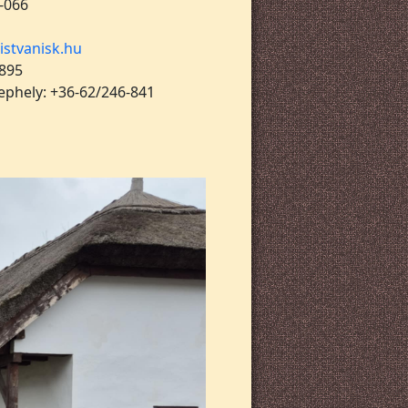
-066
istvanisk.hu
 895
lephely: +36-62/246-841