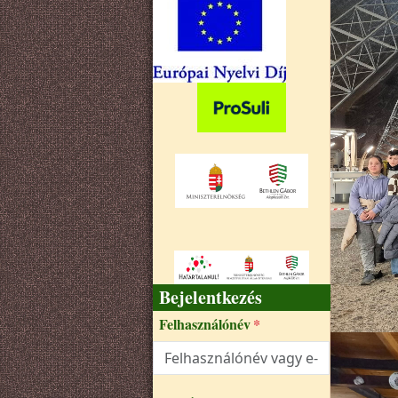
Bejelentkezés
Felhasználónév