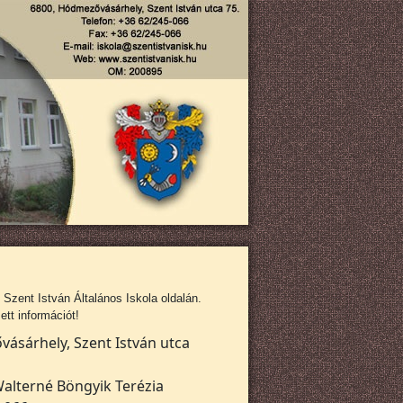
zent István Általános Iskola oldalán.
tt információt!
ásárhely, Szent István utca
alterné Böngyik Terézia