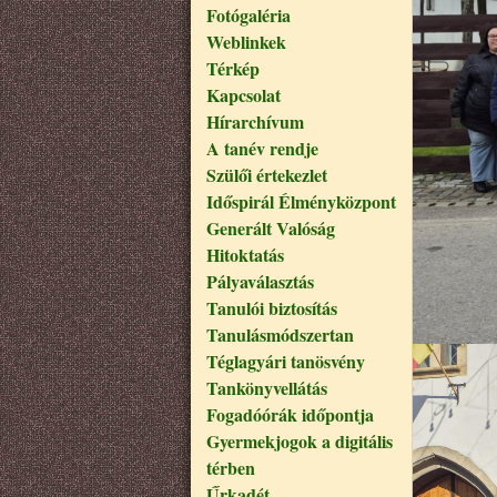
Fotógaléria
Weblinkek
Térkép
Kapcsolat
Hírarchívum
A tanév rendje
Szülői értekezlet
Időspirál Élményközpont
Generált Valóság
Hitoktatás
Pályaválasztás
Tanulói biztosítás
Tanulásmódszertan
Téglagyári tanösvény
Tankönyvellátás
Fogadóórák időpontja
Gyermekjogok a digitális
térben
Űrkadét