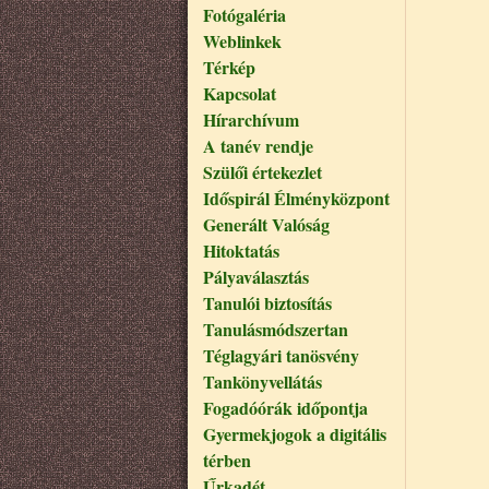
Fotógaléria
Weblinkek
Térkép
Kapcsolat
Hírarchívum
A tanév rendje
Szülői értekezlet
Időspirál Élményközpont
Generált Valóság
Hitoktatás
Pályaválasztás
Tanulói biztosítás
Tanulásmódszertan
Téglagyári tanösvény
Tankönyvellátás
Fogadóórák időpontja
Gyermekjogok a digitális
térben
Űrkadét