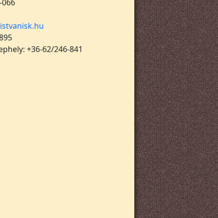
-066
istvanisk.hu
 895
lephely: +36-62/246-841