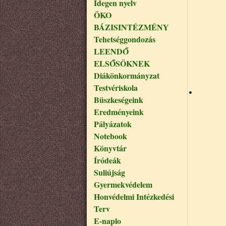
Idegen nyelv
ÖKO
BÁZISINTÉZMÉNY
Tehetséggondozás
LEENDŐ
ELSŐSÖKNEK
Diákönkormányzat
.
Testvériskola
Büszkeségeink
Eredményeink
Pályázatok
Notebook
Könyvtár
Íródeák
Suliújság
Gyermekvédelem
Honvédelmi Intézkedési
Terv
E-naplo