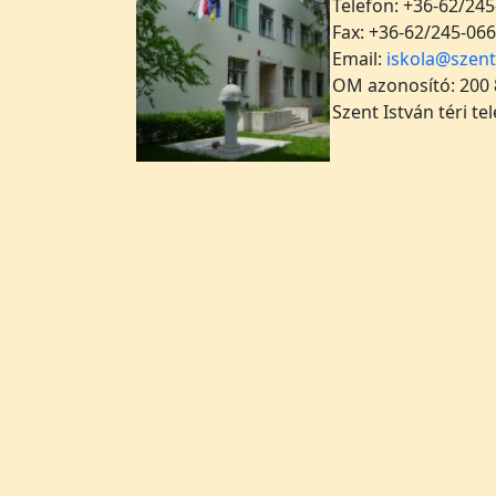
Telefon: +36-62/245
Fax: +36-62/245-066
Email:
iskola@szent
OM azonosító: 200
Szent István téri te