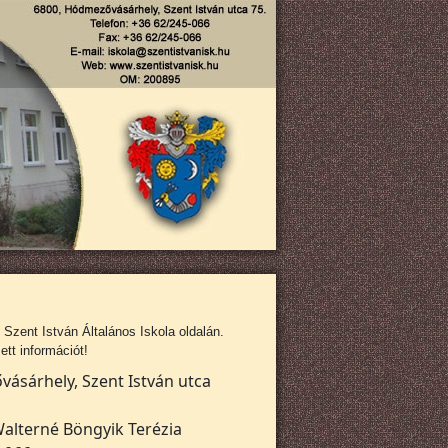
zent István Általános Iskola oldalán.
tt információt!
ásárhely, Szent István utca
alterné Böngyik Terézia