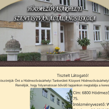
Tisztelt Látogató!
köszöntjük Önt a
Hódmezővásárhelyi Tankerületi Központ Hódmezővásárhelyi S
Reméljük, hogy folyamatosan bővülő lapjainkon megtalálja a kerese
Cím: 6800 Hódmezőv
75.
Intézményvezető: W