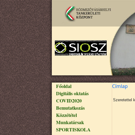
Ugrás a tartalomra
Fő navigáció
Főoldal
Címlap
Digitális oktatás
COVID2020
Szeretettel 
Bemutatkozás
Közzététel
Munkatársak
SPORTISKOLA