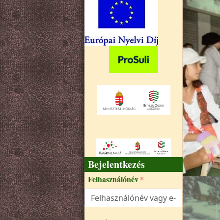
Bejelentkezés
Felhasználónév