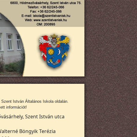
zent István Általános Iskola oldalán.
tt információt!
ásárhely, Szent István utca
alterné Böngyik Terézia