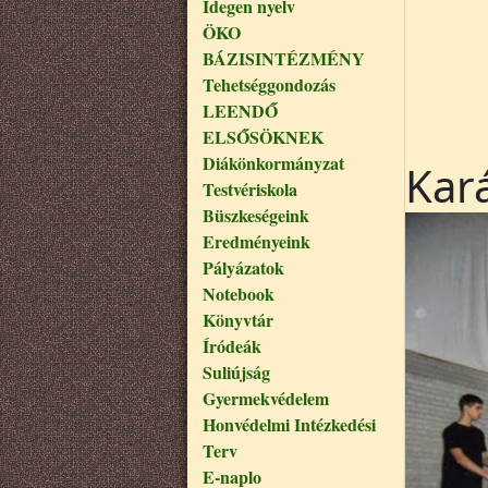
Idegen nyelv
ÖKO
BÁZISINTÉZMÉNY
Tehetséggondozás
LEENDŐ
ELSŐSÖKNEK
Diákönkormányzat
Kar
Testvériskola
Büszkeségeink
Eredményeink
Pályázatok
Notebook
Könyvtár
Íródeák
Suliújság
Gyermekvédelem
Honvédelmi Intézkedési
Terv
E-naplo