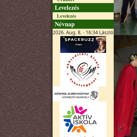
Levelezés
Levelezés
Névnap
2026. Aug. 8. - 16:34
László