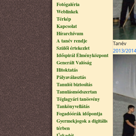
Fotógaléria
Weblinkek
Térkép
Kapcsolat
Hírarchívum
A tanév rendje
Tanév
Szülői értekezlet
2013/201
Időspirál Élményközpont
Generált Valóság
Hitoktatás
Pályaválasztás
Tanulói biztosítás
Tanulásmódszertan
Téglagyári tanösvény
Tankönyvellátás
Fogadóórák időpontja
Gyermekjogok a digitális
térben
Űrkadét