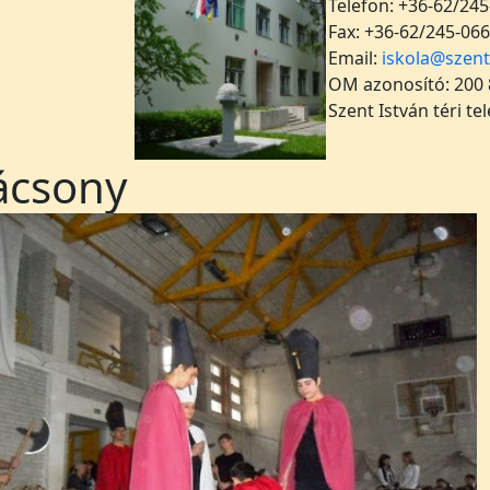
Telefon: +36-62/245
Fax: +36-62/245-066
Email:
iskola@szent
OM azonosító: 200
Szent István téri te
ácsony