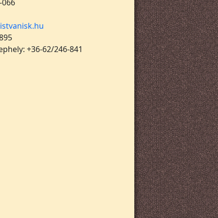
-066
istvanisk.hu
 895
lephely: +36-62/246-841