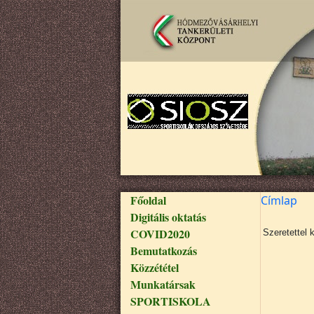
Ugrás a tartalomra
Fő navigáció
Főoldal
Címlap
Digitális oktatás
COVID2020
Szeretettel 
Bemutatkozás
Közzététel
Munkatársak
SPORTISKOLA