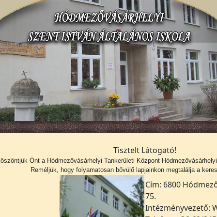
Tisztelt Látogató!
köszöntjük Önt a
Hódmezővásárhelyi Tankerületi Központ Hódmezővásárhelyi S
Reméljük, hogy folyamatosan bővülő lapjainkon megtalálja a kerese
Cím: 6800 Hódmezőv
75.
Intézményvezető: W