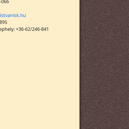
-066
istvanisk.hu
 895
lephely: +36-62/246-841