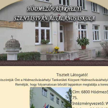
Tisztelt Látogató!
köszöntjük Önt a
Hódmezővásárhelyi Tankerületi Központ Hódmezővásárhelyi S
Reméljük, hogy folyamatosan bővülő lapjainkon megtalálja a kerese
Cím: 6800 Hódmezőv
75.
Intézményvezető: W