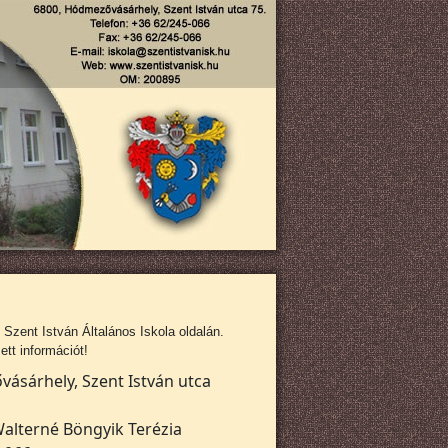
zent István Általános Iskola oldalán.
tt információt!
ásárhely, Szent István utca
alterné Böngyik Terézia