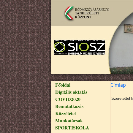
Ugrás a tartalomra
Fő navigáció
Főoldal
Címlap
Digitális oktatás
COVID2020
Szeretettel 
Bemutatkozás
Közzététel
Munkatársak
SPORTISKOLA