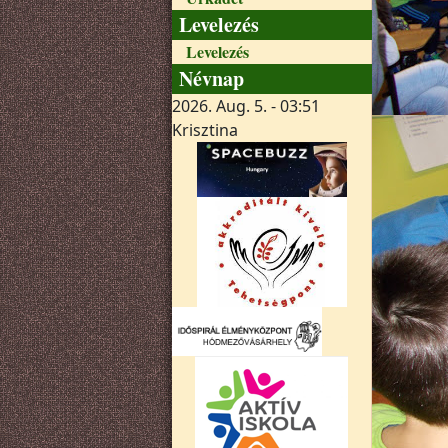
Levelezés
Levelezés
Névnap
2026. Aug. 5. - 03:51
Krisztina