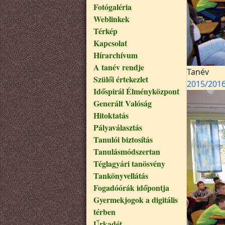
Fotógaléria
Weblinkek
Térkép
Kapcsolat
Hírarchívum
A tanév rendje
Tanév
Szülői értekezlet
2015/201
Időspirál Élményközpont
Generált Valóság
Hitoktatás
Pályaválasztás
Tanulói biztosítás
Tanulásmódszertan
Téglagyári tanösvény
Tankönyvellátás
Fogadóórák időpontja
Gyermekjogok a digitális
térben
Űrkadét