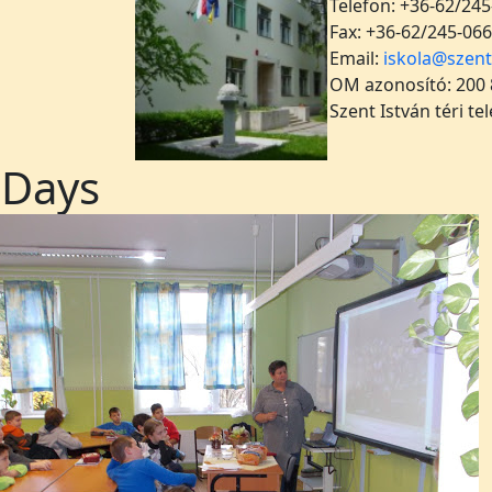
Telefon: +36-62/245
Fax: +36-62/245-066
Email:
iskola@szent
OM azonosító: 200
Szent István téri te
Days