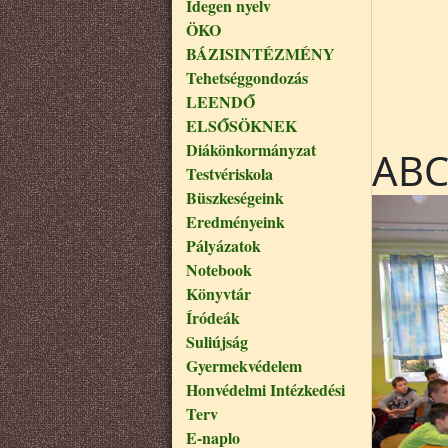
Idegen nyelv
ÖKO
BÁZISINTÉZMÉNY
Tehetséggondozás
LEENDŐ
ELSŐSÖKNEK
Diákönkormányzat
ABC
Testvériskola
Büszkeségeink
Eredményeink
Pályázatok
Notebook
Könyvtár
Íródeák
Suliújság
Gyermekvédelem
Honvédelmi Intézkedési
Terv
E-naplo