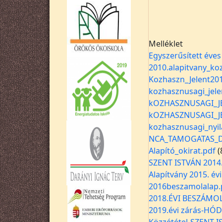
Melléklet
Egyszerűsített éve
2010.alapitvany_ko
Kozhaszn_Jelent20
kozhasznusagi_jele
kOZHASZNUSAGI_JE
kOZHASZNUSAGI_JE
kozhasznusagi_nyil
NCA_TAMOGATAS_D
Alapító_okirat.pdf
(
SZENT ISTVÁN 2014
Alapítvány 2015. év
2016beszamolalap.
2018.ÉVI BESZÁMO
2019.évi zárás-H