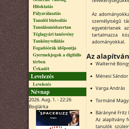
tevékenységükkel 
Hitoktatás
Pályaválasztás
Az adományokkal
Tanulói biztosítás
személyiségû tá
Tanulásmódszertan
egyetértenek az
Téglagyári tanösvény
tartalmazza kö
Tankönyvellátás
adományokkal.
Fogadóórák időpontja
Gyermekjogok a digitális
Az alapítvá
térben
Walterné Böngy
Űrkadét
Levelezés
Ménesi Sándor 
Levelezés
Varga András
Névnap
2026. Aug. 1. - 22:26
Tormáné Magy
Boglárka
Bárányné Fritz 
Az alapítvány 
tanulók szüle