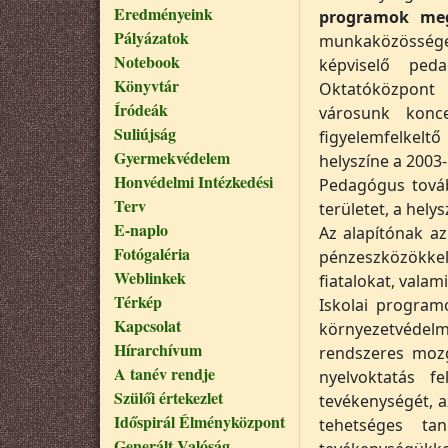
Eredményeink
programok meg
Pályázatok
munkaközössége,
Notebook
képviselő ped
Könyvtár
Oktatóközpont 
Íródeák
városunk konc
Suliújság
figyelemfelkelt
Gyermekvédelem
helyszíne a 2003
Honvédelmi Intézkedési
Pedagógus továb
Terv
területet, a hely
E-naplo
Az alapítónak az
Fotógaléria
pénzeszközökkel
Weblinkek
fiatalokat, valam
Térkép
Iskolai program
Kapcsolat
környezetvédelm
Hírarchívum
rendszeres mozg
A tanév rendje
nyelvoktatás fe
Szülői értekezlet
tevékenységét, az
Időspirál Élményközpont
tehetséges ta
Generált Valóság