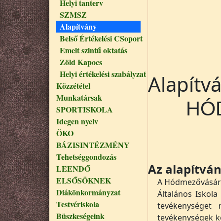
Helyi tanterv
SZMSZ
Alapítvány
Belső Értékelési CSoport
Emelt szintű oktatás
Zöld Kapocs
Helyi értékelési szabályzat
Alapítv
Közzététel
Munkatársak
HÓ
SPORTISKOLA
Idegen nyelv
ÖKO
BÁZISINTÉZMÉNY
Tehetséggondozás
Az alapítván
LEENDŐ
ELSŐSÖKNEK
A Hódmezővásárhe
Diákönkormányzat
Általános Iskola
Testvériskola
tevékenységet 
Büszkeségeink
tevékenységek 