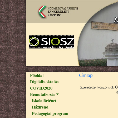
Ugrás a tartalomra
Fő navigáció
Főoldal
Címlap
Digitális oktatás
COVID2020
Szeretettel köszöntjük 
R
Bemutatkozás
Iskolatörténet
Házirend
Pedagógiai program