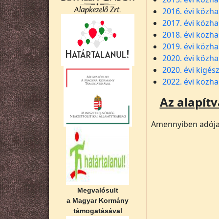
2016. évi közha
2017. évi közha
2018. évi közha
2019. évi közha
2020. évi közha
2020. évi kigész
2022. évi közha
Az alapít
Amennyiben adója 
Megvalósult
a Magyar Kormány
támogatásával