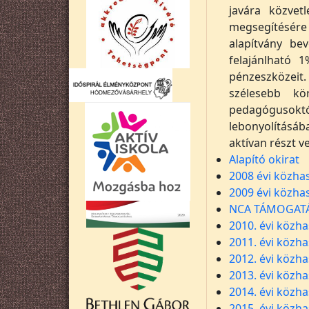
javára közvet
megsegítésér
alapítvány bev
felajánlható 
pénzeszközeit
szélesebb kö
pedagógusoktól
lebonyolításáb
aktívan részt v
Alapító okirat
2008 évi közha
2009 évi közha
NCA TÁMOGATÁ
2010. évi közha
2011. évi közha
2012. évi közha
2013. évi közha
2014. évi közha
2015. évi közha