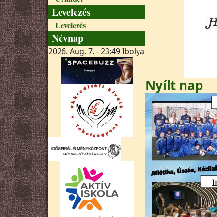
Levelezés
Levelezés
Névnap
2026. Aug. 7. - 23:49
Ibolya
Nyílt nap