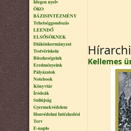
Idegen nyelv
ÖKO
BÁZISINTÉZMÉNY
Tehetséggondozás
LEENDŐ
ELSŐSÖKNEK
Diákönkormányzat
Hírarch
Testvériskola
Büszkeségeink
Kellemes ü
Eredményeink
Pályázatok
Notebook
Könyvtár
Íródeák
Suliújság
Gyermekvédelem
Honvédelmi Intézkedési
Terv
E-naplo