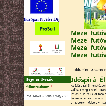
Mezei futóv
Mezei futóv
Mezei futóv
Mezei futó
Több, mint 100 Szent Is
Időspirál 
Bejelentkezés
Felhasználónév
Az Időspirál Élményközpont 
valósult meg. Ennek során 
infrastruktúra kialakítása
berendezési eszközök is, 
a megteremtődött a virtuál