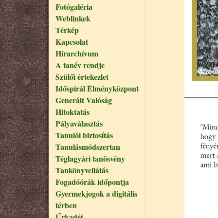
Fotógaléria
Weblinkek
Térkép
Kapcsolat
Hírarchívum
A tanév rendje
Szülői értekezlet
Időspirál Élményközpont
Generált Valóság
Hitoktatás
Pályaválasztás
Tanulói biztosítás
Tanulásmódszertan
Téglagyári tanösvény
Tankönyvellátás
Fogadóórák időpontja
Gyermekjogok a digitális
térben
Űrkadét