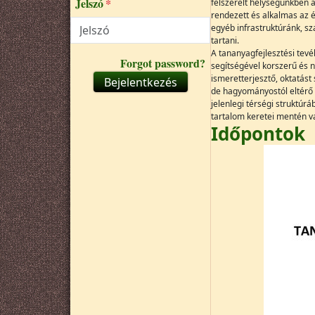
Jelszó
felszerelt helységünkben 
rendezett és alkalmas az 
egyéb infrastruktúránk, s
tartani.
A tananyagfejlesztési te
Forgot password?
segítségével korszerű és n
ismeretterjesztő, oktatást
Bejelentkezés
de hagyományostól eltérő 
jelenlegi térségi struktúr
tartalom keretei mentén va
Időpontok