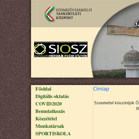
Ugrás a tartalomra
Fő navigáció
Főoldal
Címlap
Digitális oktatás
COVID2020
Szeretettel köszöntjük 
R
Bemutatkozás
Közzététel
Munkatársak
SPORTISKOLA