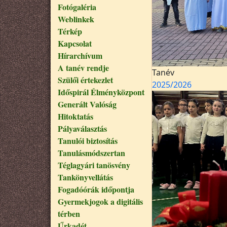
Fotógaléria
Weblinkek
Térkép
Kapcsolat
Hírarchívum
A tanév rendje
Tanév
Szülői értekezlet
2025/2026
Időspirál Élményközpont
Generált Valóság
Hitoktatás
Pályaválasztás
Tanulói biztosítás
Tanulásmódszertan
Téglagyári tanösvény
Tankönyvellátás
Fogadóórák időpontja
Gyermekjogok a digitális
térben
Űrkadét