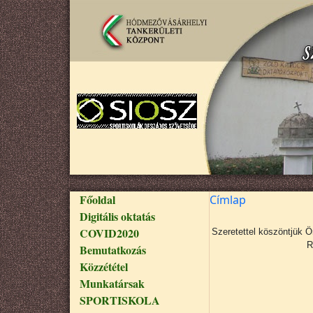
Ugrás a tartalomra
Fő navigáció
Főoldal
Címlap
Digitális oktatás
COVID2020
Szeretettel köszöntjük 
R
Bemutatkozás
Közzététel
Munkatársak
SPORTISKOLA