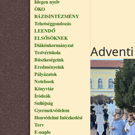
Idegen nyelv
ÖKO
BÁZISINTÉZMÉNY
Tehetséggondozás
LEENDŐ
ELSŐSÖKNEK
Diákönkormányzat
Adventi
Testvériskola
Büszkeségeink
Eredményeink
Pályázatok
Notebook
Könyvtár
Íródeák
Suliújság
Gyermekvédelem
Honvédelmi Intézkedési
Terv
E-naplo