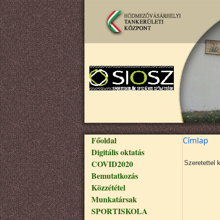
Ugrás a tartalomra
Fő navigáció
Főoldal
Címlap
Digitális oktatás
COVID2020
Szeretettel 
Bemutatkozás
Közzététel
Munkatársak
SPORTISKOLA