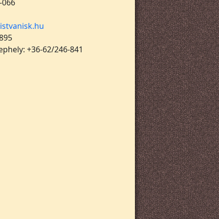
-066
istvanisk.hu
 895
lephely: +36-62/246-841