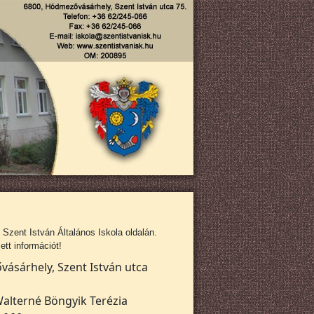
zent István Általános Iskola oldalán.
tt információt!
ásárhely, Szent István utca
alterné Böngyik Terézia