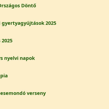
Országos Döntő
l Országos Döntő)
 gyertyagyújtások 2025
ti gyertyagyújtások 2025)
 2025
ás 2025)
s nyelvi napok
ys nyelvi napok)
pia
impia)
mesemondó verseny
s mesemondó verseny)