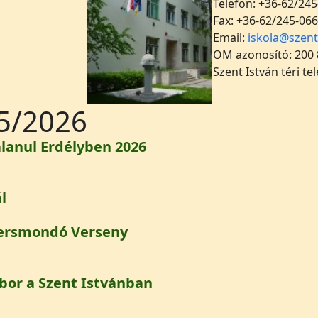
Telefon: +36-62/245
Fax: +36-62/245-066
Email:
iskola@szent
OM azonosító: 200
Szent István téri te
5/2026
lanul Erdélyben 2026
talanul Erdélyben 2026)
l
bál)
Versmondó Verseny
 Versmondó Verseny )
bor a Szent Istvánban
Tibor a Szent Istvánban)