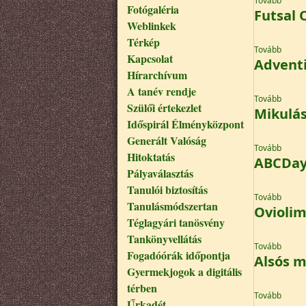
Tovább
Fotógaléria
Futsal 
Weblinkek
Térkép
(Futsa
Tovább
Kapcsolat
Adventi
Hírarchívum
A tanév rendje
(Adven
Tovább
Szülői értekezlet
Mikulás
Időspirál Élményközpont
Generált Valóság
(Mikul
Tovább
Hitoktatás
ABCDay
Pályaválasztás
Tanulói biztosítás
(ABCDa
Tovább
Tanulásmódszertan
Oviolim
Téglagyári tanösvény
Tankönyvellátás
(Oviol
Tovább
Fogadóórák időpontja
Alsós 
Gyermekjogok a digitális
térben
(Alsó
Tovább
Űrkadét