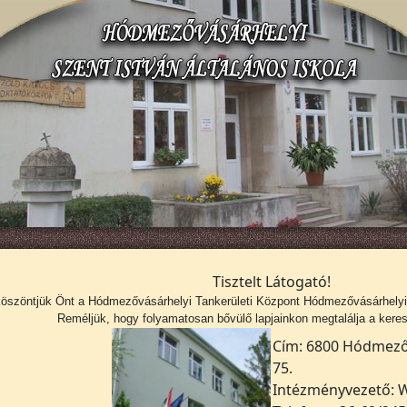
Tisztelt Látogató!
köszöntjük Önt a
Hódmezővásárhelyi Tankerületi Központ Hódmezővásárhelyi S
Reméljük, hogy folyamatosan bővülő lapjainkon megtalálja a kerese
Cím: 6800 Hódmezőv
75.
Intézményvezető: W