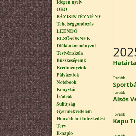
Idegen nyelv
ÖKO
BÁZISINTÉZMÉNY
Tehetséggondozás
LEENDŐ
ELSŐSÖKNEK
Diákönkormányzat
202
Testvériskola
Büszkeségeink
Határta
Eredményeink
Pályázatok
(Határ
Tovább
Notebook
Sportbá
Könyvtár
(Sport
Tovább
Íródeák
Alsós 
Suliújság
Gyermekvédelem
(Alsós
Tovább
Honvédelmi Intézkedési
Kapu Ti
Terv
E-naplo
(Kapu 