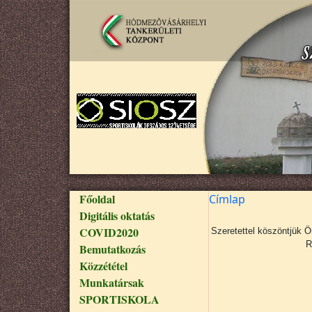
Ugrás a tartalomra
Fő navigáció
Főoldal
Címlap
Digitális oktatás
COVID2020
Szeretettel köszöntjük 
R
Bemutatkozás
Közzététel
Munkatársak
SPORTISKOLA