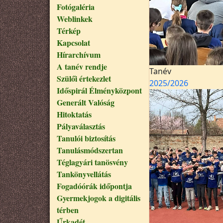
Fotógaléria
Weblinkek
Térkép
Kapcsolat
Hírarchívum
A tanév rendje
Tanév
Szülői értekezlet
2025/2026
Időspirál Élményközpont
Generált Valóság
Hitoktatás
Pályaválasztás
Tanulói biztosítás
Tanulásmódszertan
Téglagyári tanösvény
Tankönyvellátás
Fogadóórák időpontja
Gyermekjogok a digitális
térben
Űrkadét