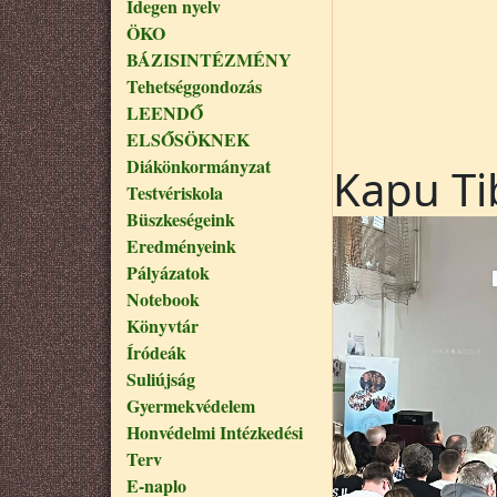
Idegen nyelv
ÖKO
BÁZISINTÉZMÉNY
Tehetséggondozás
LEENDŐ
ELSŐSÖKNEK
Diákönkormányzat
Kapu Ti
Testvériskola
Büszkeségeink
Eredményeink
Pályázatok
Notebook
Könyvtár
Íródeák
Suliújság
Gyermekvédelem
Honvédelmi Intézkedési
Terv
E-naplo