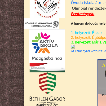
Óvoda-iskola átme
Olimpiát rendezte
Eredmények:
A három dobogós hely
1. helyezett: Észak 
2. helyezett: Égbőlp
3. helyezett: Mária 
Az esményről készült tudó