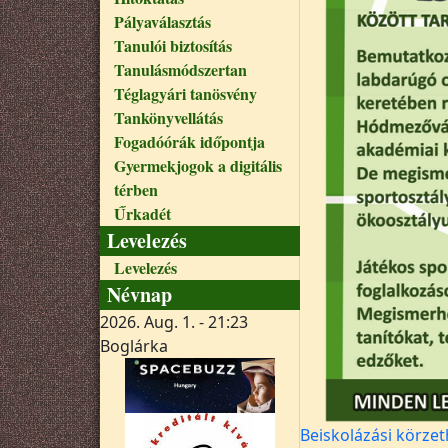
Pályaválasztás
Tanulói biztosítás
Tanulásmódszertan
Téglagyári tanösvény
Tankönyvellátás
Fogadóórák időpontja
Gyermekjogok a digitális
térben
Űrkadét
Levelezés
Levelezés
Névnap
2026. Aug. 1. - 21:23
Boglárka
Beiskolázási körze