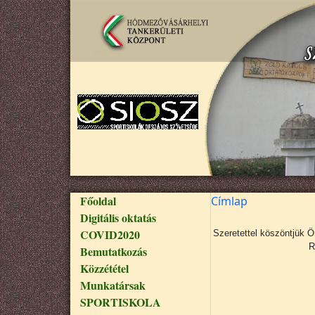
Ugrás a tartalomra
Fő navigáció
Főoldal
Címlap
Digitális oktatás
COVID2020
Szeretettel köszöntjük 
R
Bemutatkozás
Közzététel
Munkatársak
SPORTISKOLA