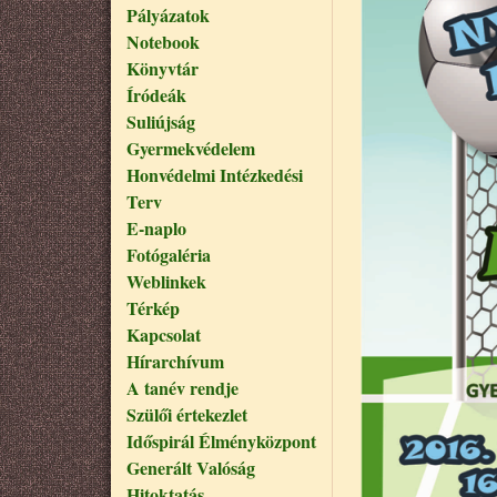
Pályázatok
Notebook
Könyvtár
Íródeák
Suliújság
Gyermekvédelem
Honvédelmi Intézkedési
Terv
E-naplo
Fotógaléria
Weblinkek
Térkép
Kapcsolat
Hírarchívum
A tanév rendje
Szülői értekezlet
Időspirál Élményközpont
Generált Valóság
Hitoktatás