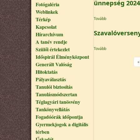
ünnepség 2024
Fotógaléria
Weblinkek
(Október 23-i ünne
Térkép
Tovább
Kapcsolat
Szavalóversen
Hírarchívum
A tanév rendje
(Szavalóverseny)
Szülői értekezlet
Tovább
Időspirál Élményközpont
Oldalszámozás
E
«
Generált Valóság
Hitoktatás
Pályaválasztás
Tanulói biztosítás
Tanulásmódszertan
Téglagyári tanösvény
Tankönyvellátás
Fogadóórák időpontja
Gyermekjogok a digitális
térben
Űrkadét