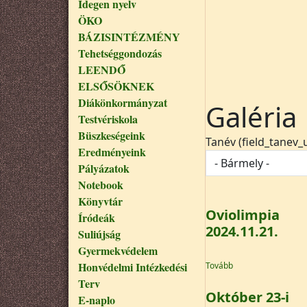
Idegen nyelv
ÖKO
BÁZISINTÉZMÉNY
Tehetséggondozás
LEENDŐ
ELSŐSÖKNEK
Diákönkormányzat
Galéria
Testvériskola
Büszkeségeink
Tanév (field_tanev_u
Eredményeink
Pályázatok
Notebook
Könyvtár
Oviolimpia
Íródeák
2024.11.21.
Suliújság
Gyermekvédelem
(Oviolimpia 2024.11
Honvédelmi Intézkedési
Tovább
Terv
Október 23-i
E-naplo