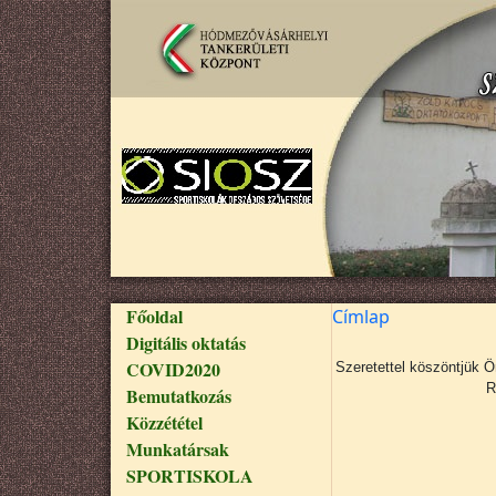
Ugrás a tartalomra
Fő navigáció
Főoldal
Címlap
Digitális oktatás
COVID2020
Szeretettel köszöntjük 
R
Bemutatkozás
Közzététel
Munkatársak
SPORTISKOLA