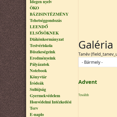
Idegen nyelv
ÖKO
BÁZISINTÉZMÉNY
Tehetséggondozás
LEENDŐ
ELSŐSÖKNEK
Diákönkormányzat
Galéria
Testvériskola
Büszkeségeink
Tanév (field_tanev_u
Eredményeink
Pályázatok
Notebook
Könyvtár
Advent
Íródeák
Suliújság
(Advent)
Gyermekvédelem
Tovább
Honvédelmi Intézkedési
Terv
E-naplo