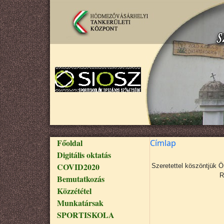
Ugrás a tartalomra
Fő navigáció
Főoldal
Címlap
Digitális oktatás
COVID2020
Szeretettel köszöntjük 
R
Bemutatkozás
Közzététel
Munkatársak
SPORTISKOLA