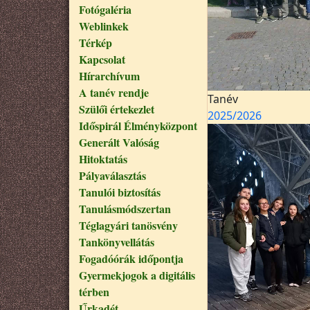
Fotógaléria
Weblinkek
Térkép
Kapcsolat
Hírarchívum
A tanév rendje
Tanév
Szülői értekezlet
2025/2026
Időspirál Élményközpont
Generált Valóság
Hitoktatás
Pályaválasztás
Tanulói biztosítás
Tanulásmódszertan
Téglagyári tanösvény
Tankönyvellátás
Fogadóórák időpontja
Gyermekjogok a digitális
térben
Űrkadét