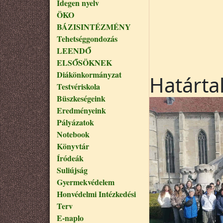
Idegen nyelv
ÖKO
BÁZISINTÉZMÉNY
Tehetséggondozás
LEENDŐ
ELSŐSÖKNEK
Diákönkormányzat
Határta
Testvériskola
Büszkeségeink
Eredményeink
Pályázatok
Notebook
Könyvtár
Íródeák
Suliújság
Gyermekvédelem
Honvédelmi Intézkedési
Terv
E-naplo