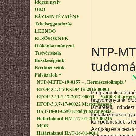
Idegen nyelv
ÖKO
BÁZISINTÉZMÉNY
Tehetséggondozás
LEENDŐ
ELSŐSÖKNEK
Diákönkormányzat
NTP-MTI
Testvériskola
Büszkeségeink
tudomá
Eredményeink
Pályázatok
N
NTP-MTTD-19-0157 – „Természetolimpia”
EFOP-3.1.4-VEKOP-15-2015-00001
Programunk a termés
EFOP-3.11.1-17-2017-00001 - „Szülő-Suli progr
hagyományaink őrzé
EFOP-3.3.7-17-00022 Mesterfogások
ismereteit, minde
HAT-18-01-0590 Erdélyi barangolás
foglalkozásokon gyak
Határtalanul HAT-17-01-2017-00215
kompetenciájuk is fej
MOB
Az újság és a beszám
Határtalanul HAT-16-01-0011
A programról megjelen