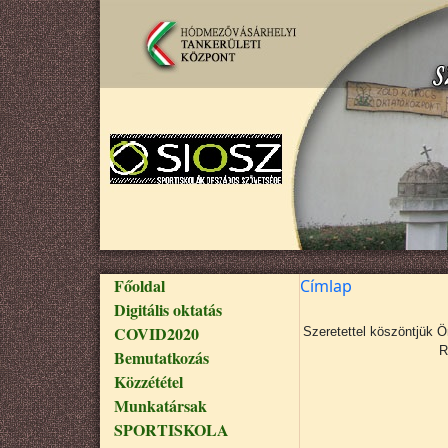
Ugrás a tartalomra
Fő navigáció
Főoldal
Címlap
Digitális oktatás
COVID2020
Szeretettel köszöntjük 
R
Bemutatkozás
Közzététel
Munkatársak
SPORTISKOLA