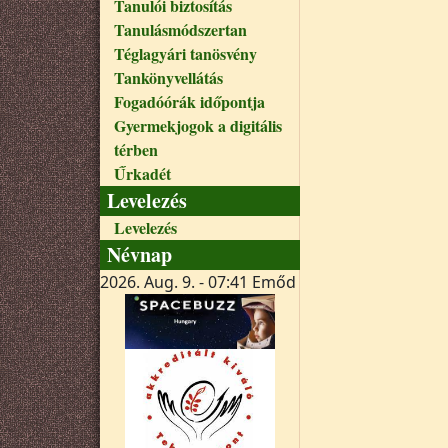
Tanulói biztosítás
Tanulásmódszertan
Téglagyári tanösvény
Tankönyvellátás
Fogadóórák időpontja
Gyermekjogok a digitális
térben
Űrkadét
Levelezés
Levelezés
Névnap
2026. Aug. 9. - 07:41
Emőd