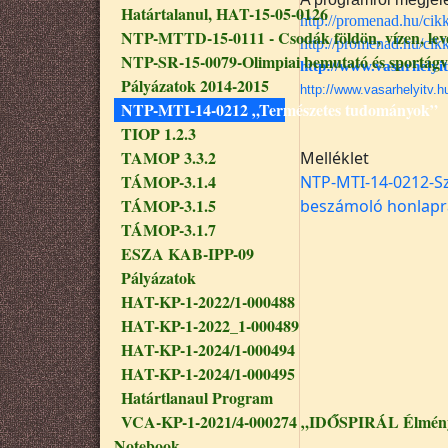
Határtalanul, HAT-15-05-0126
http://promenad.hu/cikk
NTP-MTTD-15-0111 - Csodák földön, vízen, le
http://promenad.hu/cik
NTP-SR-15-0079-Olimpiai bemutató és sportágv
http://www.vasarhelyi
Pályázatok 2014-2015
http://www.vasarhelyitv.
NTP-MTI-14-0212 „Természetes tudományok”
TIOP 1.2.3
TAMOP 3.3.2
Melléklet
TÁMOP-3.1.4
NTP-MTI-14-0212-Sz
TÁMOP-3.1.5
beszámoló honlapr
TÁMOP-3.1.7
ESZA KAB-IPP-09
Pályázatok
HAT-KP-1-2022/1-000488
HAT-KP-1-2022_1-000489
HAT-KP-1-2024/1-000494
HAT-KP-1-2024/1-000495
Határtlanaul Program
VCA-KP-1-2021/4-000274 „IDŐSPIRÁL Élmény
Notebook