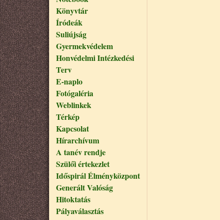
Könyvtár
Íródeák
Suliújság
Gyermekvédelem
Honvédelmi Intézkedési
Terv
E-naplo
Fotógaléria
Weblinkek
Térkép
Kapcsolat
Hírarchívum
A tanév rendje
Szülői értekezlet
Időspirál Élményközpont
Generált Valóság
Hitoktatás
Pályaválasztás