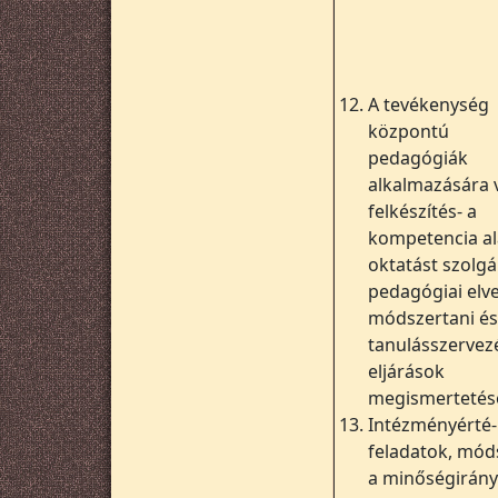
12.
A tevékenység
központú
pedagógiák
alkalmazására 
felkészítés- a
kompetencia a
oktatást szolgá
pedagógiai elve
módszertani és
tanulásszervez
eljárások
megismertetés
13.
Intézményérté-
feladatok, mód
a minőségirányí