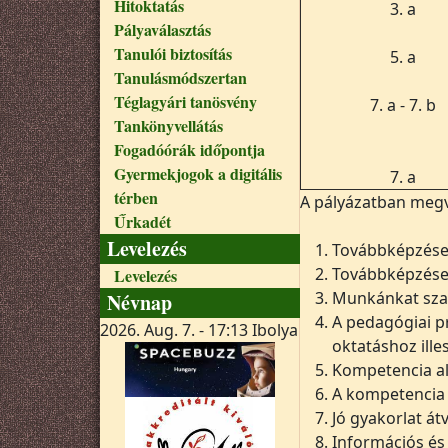
Hitoktatás
3. a
Pályaválasztás
Tanulói biztosítás
5. a
Tanulásmódszertan
Téglagyári tanösvény
7. a - 7. b
Tankönyvellátás
Fogadóórák időpontja
Gyermekjogok a digitális
7. a
térben
A pályázatban meg
Űrkadét
Levelezés
Továbbképzések
Továbbképzések
Levelezés
Munkánkat sza
Névnap
A pedagógiai p
2026. Aug. 7. - 17:13
Ibolya
oktatáshoz ill
Kompetencia a
A kompetencia 
Jó gyakorlat á
Információs és