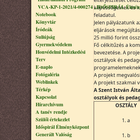
VCA-KP-1-2021/4-000274 „IDŐSPIRÁL Élmény
képességeinek és k
Notebook
feladatul.
Könyvtár
Jelen pályázatunk a
Íródeák
eljárások megújítás
Suliújság
25 millió forint ös
Gyermekvédelem
Fő célkitűzés a kom
Honvédelmi Intézkedési
bevezetése. A proje
Terv
osztályok és pedag
E-naplo
programelemeknek
Fotógaléria
A projekt megvalósí
Weblinkek
A projekt szakmai v
Térkép
A Szent István Ál
Kapcsolat
osztályok és peda
Hírarchívum
OSZTÁLY
A tanév rendje
Szülői értekezlet
1. a
Időspirál Élményközpont
Generált Valóság
1. b