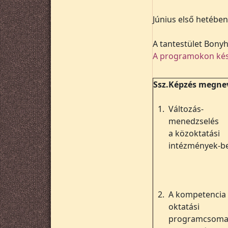
Június első hetében
A tantestület Bonyh
A programokon kés
Ssz.
Képzés megne
1.
Változás-
menedzselés
a közoktatási
intézmények-b
2.
A kompetencia
oktatási
programcsom