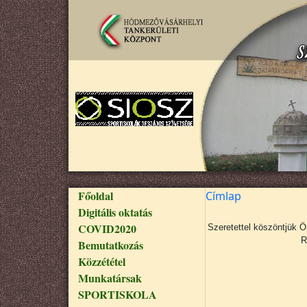
Ugrás a tartalomra
Fő navigáció
Főoldal
Címlap
Digitális oktatás
COVID2020
Szeretettel köszöntjük 
R
Bemutatkozás
Közzététel
Munkatársak
SPORTISKOLA