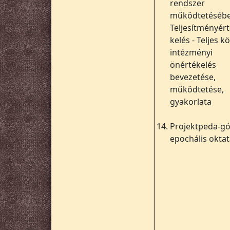
rendszer
működtetésébe
Teljesítményért
kelés - Teljes k
intézményi
önértékelés
bevezetése,
működtetése,
gyakorlata
14.
Projektpeda-gó
epochális okta