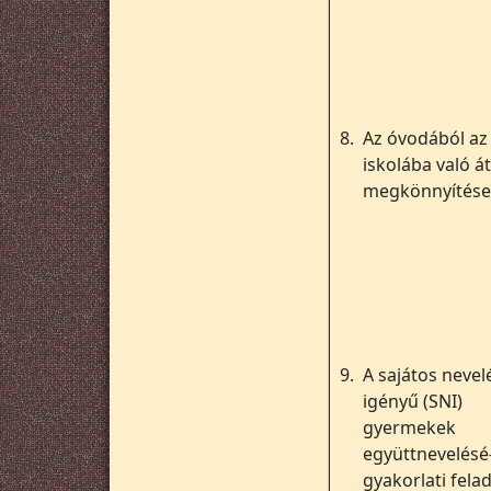
8.
Az óvodából az
iskolába való 
megkönnyítése
9.
A sajátos nevel
igényű (SNI)
gyermekek
együttnevelésé
gyakorlati felad