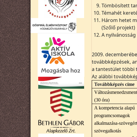
Tömbösített ta
Témahét kereté
Három hetet me
(Szőlő projekt)
A nyilvánosság 
2009. decemberébe
továbbképzések, am
a tantestület több
Az alábbi továbbké
Továbbképzés címe
Változásmenedzsmen
(30 óra)
A kompetencia alapú
programcsomagok
alkalmazása-szövegért
szövegalkotás