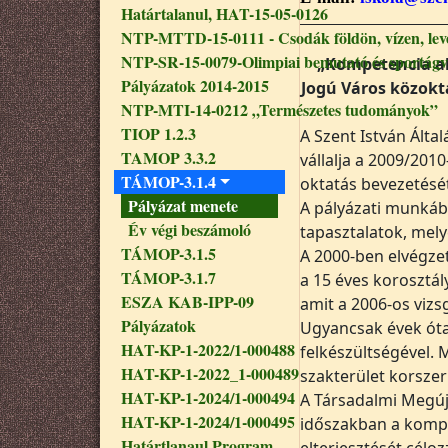
Határtalanul, HAT-15-05-0126
NTP-MTTD-15-0111 - Csodák földön, vízen, le
NTP-SR-15-0079-Olimpiai bemutató és sportágv
„
Kompetencia al
Pályázatok 2014-2015
Jogú Város közokt
NTP-MTI-14-0212 „Természetes tudományok”
TIOP 1.2.3
A Szent István Álta
TAMOP 3.3.2
vállalja a 2009/201
TÁMOP-3.1.4
oktatás bevezetését
Pályázat menete
A pályázati munkáb
Év végi beszámoló
tapasztalatok, mely
TÁMOP-3.1.5
A 2000-ben elvégze
TÁMOP-3.1.7
a 15 éves korosztál
ESZA KAB-IPP-09
amit a 2006-os vizsg
Pályázatok
Ugyancsak évek óta
HAT-KP-1-2022/1-000488
felkészültségével. 
HAT-KP-1-2022_1-000489
szakterület korszer
HAT-KP-1-2024/1-000494
A Társadalmi Megúj
HAT-KP-1-2024/1-000495
időszakban a kompe
Határtlanaul Program
elterjesztését célo