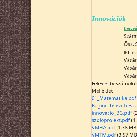
Innovációk
Innová
Számf
Ősz. 
IKT mó
Vásár
Vásár
Vásár
Féléves beszámoló
Melléklet
01_Matematika.pdf
Bagine_felevi_besz
innovacio_BG.pdf
(
szoloprojekt.pdf
(1
VMHA.pdf
(1.38 MB
VMTM.pdf
(3.57 MB