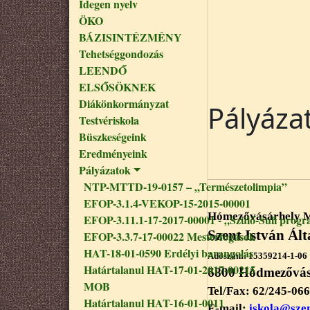
Idegen nyelv
ÖKO
BÁZISINTÉZMÉNY
Tehetséggondozás
LEENDŐ
ELSŐSÖKNEK
Diákönkormányzat
Pályáza
Testvériskola
Büszkeségeink
Eredményeink
Pályázatok
NTP-MTTD-19-0157 – „Természetolimpia”
EFOP-3.1.4-VEKOP-15-2015-00001
Hómezővásárhely M
EFOP-3.11.1-17-2017-00001 - „Szülő-Suli progr
Szent István Ált
EFOP-3.3.7-17-00022 Mesterfogások
HAT-18-01-0590 Erdélyi barangolás
Adószám: 15359214-1-06
Határtalanul HAT-17-01-2017-00215
6800 Hódmezővásár
MOB
Tel/Fax: 62/245-066
Határtalanul HAT-16-01-0011
E-mail:
iskola@szen