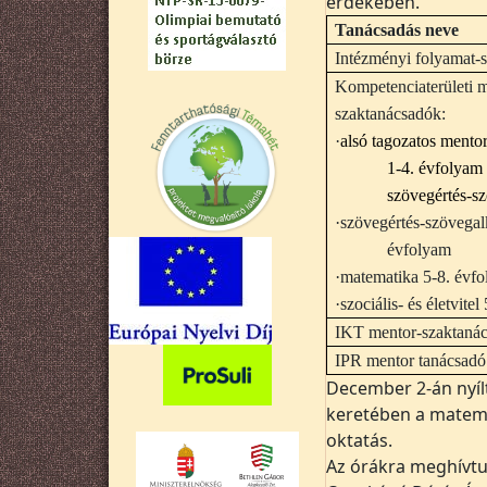
érdekében.
Tanácsadás neve
Intézményi folyamat-
Kompetenciaterületi 
szaktanácsadók:
·
alsó tagozatos mento
1-4. évfolyam
szövegértés-s
·
szövegértés-szövegal
évfolyam
·
matematika 5-8. évf
·
szociális- és életvite
IKT mentor-szaktaná
IPR mentor tanácsadó
December 2-án nyílt 
keretében a matema
oktatás.
Az órákra meghívtu