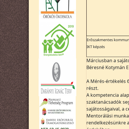
Erőszakmentes kommun
IKT képzés
Márciusban a sajáto
Béresné Kotymán Er
A Mérés-értékelés 
részt.
A kompetencia alap
szaktanácsadók seg
sajátosságaival, a
Mentorálási munkat
rendelkezésünkre a