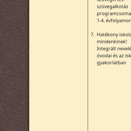
szövegalkotás
programcsoma
1-4. évfolyamo
7.
Hatékony iskol
mindenkinek!
Integrált nevel
óvodai és az isk
gyakorlatban