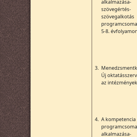
alkalmazása-
szövegértés-
szövegalkotás
programcsoma
5-8. évfolyamo
3.
Menedzsmentk
Új oktatásszer
az intézménye
4.
A kompetencia
programcsom
alkalmazása-