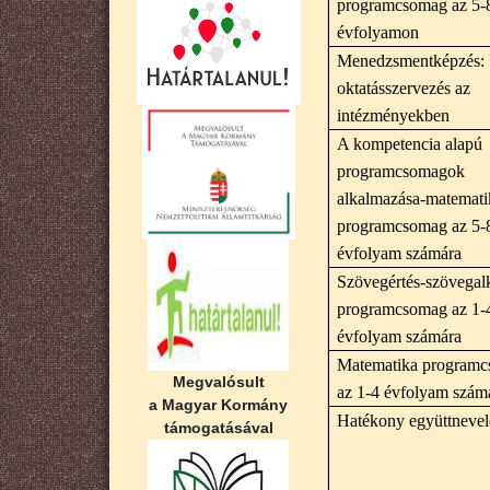
programcsomag az 5-
évfolyamon
Menedzsmentképzés:
oktatásszervezés az
intézményekben
A kompetencia alapú
programcsomagok
alkalmazása-matemati
programcsomag az 5-
évfolyam számára
Szövegértés-szövegal
programcsomag az 1-
évfolyam számára
Matematika program
Megvalósult
az 1-4 évfolyam szám
a Magyar Kormány
Hatékony együttnevel
támogatásával