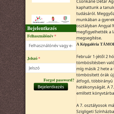
Csonkáné Détár Ágnes
kaphattunk a tanuló
tudásáról. Meggyőz
munkában a gyereke
osztályban Angyal
Bejelentkezés
megfigyelhették a l
Felhasználónév
megsegítése.
A Képgaléria TÁMOP-o
Február 1-jétől 2 h
Jelszó
tömbösítésben való
míg másik 2 hete a
tömbösített órák ú
Forgot password?
átfogó, többirányú 
Bejelentkezés
hatékonyságát. A 7.
említett könyvtárb
A 7. osztályosok má
Szigligeti Színházba